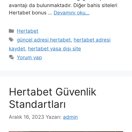
avantajı da bulunmaktadır. Diğer bahis siteleri
Hertabet bonus …
Devamını oku…
Kategoriler
Hertabet
Etiketler
güncel adresi hertabet
,
hertabet adresi
kaydet
,
hertabet yasa dışı site
Yorum yap
Hertabet Güvenlik
Standartları
Aralık 16, 2023
Yazarı:
admin