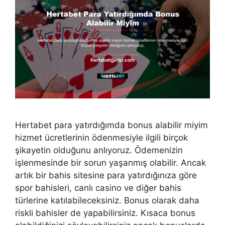
Hertabet para yatırdığımda bonus alabilir miyim
hizmet ücretlerinin ödenmesiyle ilgili birçok
şikayetin olduğunu anlıyoruz. Ödemenizin
işlenmesinde bir sorun yaşanmış olabilir. Ancak
artık bir bahis sitesine para yatırdığınıza göre
spor bahisleri, canlı casino ve diğer bahis
türlerine katılabileceksiniz. Bonus olarak daha
riskli bahisler de yapabilirsiniz. Kısaca bonus