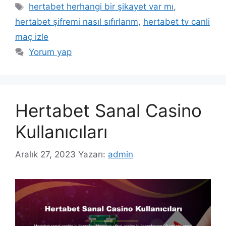
Etiketler
hertabet herhangi bir şikayet var mı
,
hertabet şifremi nasıl sıfırlarım
,
hertabet tv canli
maç izle
Yorum yap
Hertabet Sanal Casino
Kullanıcıları
Aralık 27, 2023
Yazarı:
admin