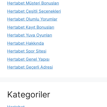
Hertabet Müşteri Bonusları
Hertabet Çeşitli Seçenekleri
Hertabet Olumlu Yorumlar
Hertabet Kayıt Bonusları
Hertabet Yuva Oyunları
Hertabet Hakkında
Hertabet Spor Sitesi
Hertabet Genel Yapısı
Hertabet Geçerli Adresi
Kategoriler