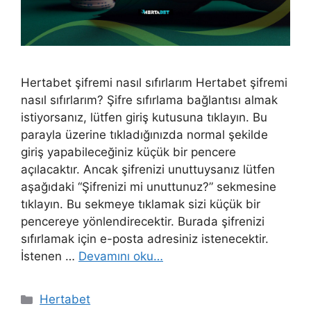
Hertabet şifremi nasıl sıfırlarım Hertabet şifremi
nasıl sıfırlarım? Şifre sıfırlama bağlantısı almak
istiyorsanız, lütfen giriş kutusuna tıklayın. Bu
parayla üzerine tıkladığınızda normal şekilde
giriş yapabileceğiniz küçük bir pencere
açılacaktır. Ancak şifrenizi unuttuysanız lütfen
aşağıdaki “Şifrenizi mi unuttunuz?” sekmesine
tıklayın. Bu sekmeye tıklamak sizi küçük bir
pencereye yönlendirecektir. Burada şifrenizi
sıfırlamak için e-posta adresiniz istenecektir.
İstenen …
Devamını oku…
Kategoriler
Hertabet