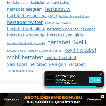
hertabet spor bahisleri ve canlı bahis
hertabet tv
hertabet telegram
hertabet tv canli maç izle
hertabet tv yayın kalitesi
hertabet twitter
hertabet web sayfası
hertabet web sitesi
hertabet web sitesi hakkında
hertabet whatsapp
hertabet yeni giris
hertabet üyelik
hertabet yüksek getiri garantisi
kayit hertabet
hertabet üyeliği
hertabet şu anki giriş adresi
mobil hertabet
twitter hertabet
yeni adresi hertabet
yeni giris hertabet
hertabet sanal oyunu
Arşivler
×