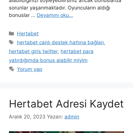
alabildiğinizi söyleyebilirsiniz ancak bonuslarda
sorunlar yaşanmaktadır. Oyuncuların aldığı
bonuslar …
Devamını oku…
Kategoriler
Hertabet
Etiketler
hertabet canlı destek hattına bağlan
,
hertabet giris twitter
,
hertabet para
yatırdığımda bonus alabilir miyim
Yorum yap
Hertabet Adresi Kaydet
Aralık 20, 2023
Yazarı:
admin