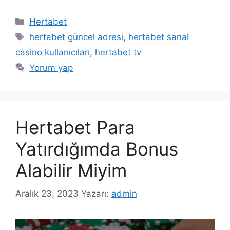
Kategoriler
Hertabet
Etiketler
hertabet güncel adresi
,
hertabet sanal
casino kullanıcıları
,
hertabet tv
Yorum yap
Hertabet Para
Yatırdığımda Bonus
Alabilir Miyim
Aralık 23, 2023
Yazarı:
admin