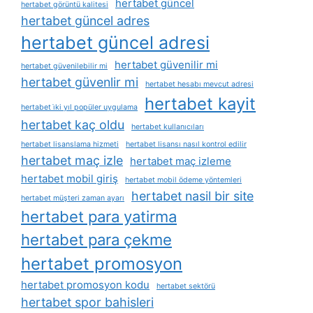
hertabet güncel
hertabet görüntü kalitesi
hertabet güncel adres
hertabet güncel adresi
hertabet güvenilir mi
hertabet güvenilebilir mi
hertabet güvenlir mi
hertabet hesabı mevcut adresi
hertabet kayit
hertabet i̇ki yıl popüler uygulama
hertabet kaç oldu
hertabet kullanıcıları
hertabet lisanslama hizmeti
hertabet lisansı nasıl kontrol edilir
hertabet maç izle
hertabet maç izleme
hertabet mobil giriş
hertabet mobil ödeme yöntemleri
hertabet nasil bir site
hertabet müşteri zaman ayarı
hertabet para yatirma
hertabet para çekme
hertabet promosyon
hertabet promosyon kodu
hertabet sektörü
hertabet spor bahisleri