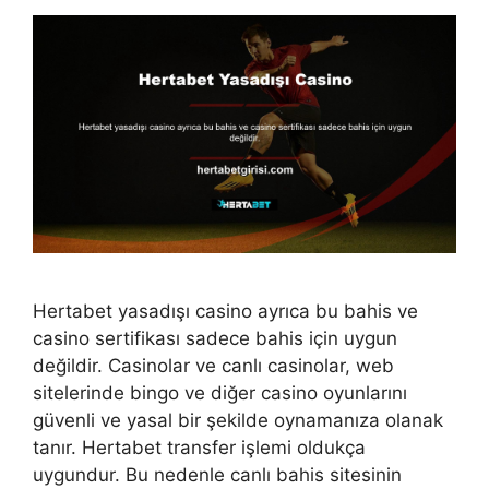
Hertabet yasadışı casino ayrıca bu bahis ve
casino sertifikası sadece bahis için uygun
değildir. Casinolar ve canlı casinolar, web
sitelerinde bingo ve diğer casino oyunlarını
güvenli ve yasal bir şekilde oynamanıza olanak
tanır. Hertabet transfer işlemi oldukça
uygundur. Bu nedenle canlı bahis sitesinin