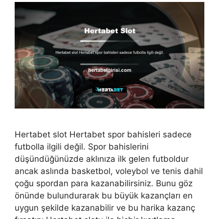
Hertabet slot Hertabet spor bahisleri sadece
futbolla ilgili değil. Spor bahislerini
düşündüğünüzde aklınıza ilk gelen futboldur
ancak aslında basketbol, ​​voleybol ve tenis dahil
çoğu spordan para kazanabilirsiniz. Bunu göz
önünde bulundurarak bu büyük kazançları en
uygun şekilde kazanabilir ve bu harika kazanç