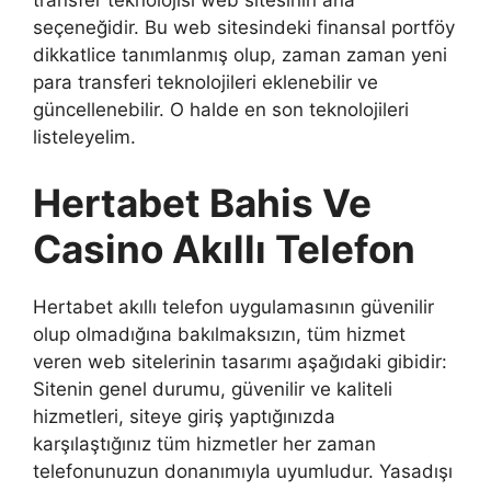
transfer teknolojisi web sitesinin ana
seçeneğidir. Bu web sitesindeki finansal portföy
dikkatlice tanımlanmış olup, zaman zaman yeni
para transferi teknolojileri eklenebilir ve
güncellenebilir. O halde en son teknolojileri
listeleyelim.
Hertabet Bahis Ve
Casino Akıllı Telefon
Hertabet akıllı telefon uygulamasının güvenilir
olup olmadığına bakılmaksızın, tüm hizmet
veren web sitelerinin tasarımı aşağıdaki gibidir:
Sitenin genel durumu, güvenilir ve kaliteli
hizmetleri, siteye giriş yaptığınızda
karşılaştığınız tüm hizmetler her zaman
telefonunuzun donanımıyla uyumludur. Yasadışı