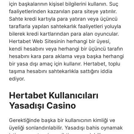
için başkalarının kişisel bilgilerini kullanın. Suç
faaliyetlerinden kazanılan para siteye yatırılır.
Sahte kredi kartıyla para yatıran veya üçüncü
taraflarla yapılan sahtekarlık faaliyetleri yoluyla
bilerek kredi kartlarından para alan oyuncular.
Hertabet Web Sitesinin herhangi bir üyesi,
kendi hesabını veya herhangi bir üçüncü tarafın
hesabını kara para aklama veya başka herhangi
bir yasa dışı amaç için kullanır. Hertabet, toplu
taşıma hesabını sahtekarlıkla sattığını iddia
ediyor.
Hertabet Kullanıcıları
Yasadışı Casino
Gerektiğinde başka bir kullanıcının kimliği ve
üyeliği sonlandırılabilir. Yasadışı bahis oynamak