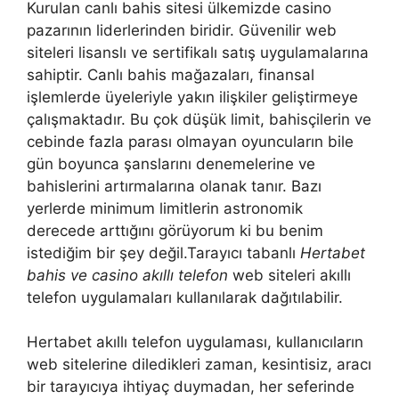
Kurulan canlı bahis sitesi ülkemizde casino
pazarının liderlerinden biridir. Güvenilir web
siteleri lisanslı ve sertifikalı satış uygulamalarına
sahiptir. Canlı bahis mağazaları, finansal
işlemlerde üyeleriyle yakın ilişkiler geliştirmeye
çalışmaktadır. Bu çok düşük limit, bahisçilerin ve
cebinde fazla parası olmayan oyuncuların bile
gün boyunca şanslarını denemelerine ve
bahislerini artırmalarına olanak tanır. Bazı
yerlerde minimum limitlerin astronomik
derecede arttığını görüyorum ki bu benim
istediğim bir şey değil.Tarayıcı tabanlı
Hertabet
bahis ve casino akıllı telefon
web siteleri akıllı
telefon uygulamaları kullanılarak dağıtılabilir.
Hertabet akıllı telefon uygulaması, kullanıcıların
web sitelerine diledikleri zaman, kesintisiz, aracı
bir tarayıcıya ihtiyaç duymadan, her seferinde