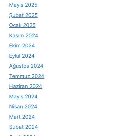
Mayıs 2025
Şubat 2025
Ocak 2025
Kasım 2024
Ekim 2024
Eylül 2024
Ağustos 2024
Temmuz 2024
Haziran 2024
Mayıs 2024
Nisan 2024
Mart 2024
Şubat 2024