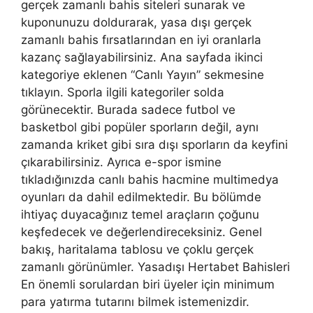
gerçek zamanlı bahis siteleri sunarak ve
kuponunuzu doldurarak, yasa dışı gerçek
zamanlı bahis fırsatlarından en iyi oranlarla
kazanç sağlayabilirsiniz. Ana sayfada ikinci
kategoriye eklenen “Canlı Yayın” sekmesine
tıklayın. Sporla ilgili kategoriler solda
görünecektir. Burada sadece futbol ve
basketbol gibi popüler sporların değil, aynı
zamanda kriket gibi sıra dışı sporların da keyfini
çıkarabilirsiniz. Ayrıca e-spor ismine
tıkladığınızda canlı bahis hacmine multimedya
oyunları da dahil edilmektedir. Bu bölümde
ihtiyaç duyacağınız temel araçların çoğunu
keşfedecek ve değerlendireceksiniz. Genel
bakış, haritalama tablosu ve çoklu gerçek
zamanlı görünümler. Yasadışı Hertabet Bahisleri
En önemli sorulardan biri üyeler için minimum
para yatırma tutarını bilmek istemenizdir.