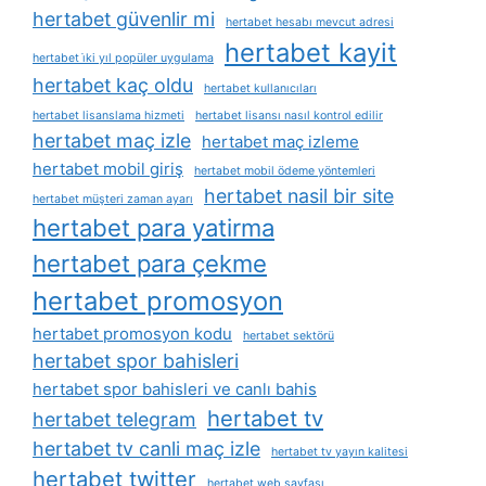
hertabet güvenlir mi
hertabet hesabı mevcut adresi
hertabet kayit
hertabet i̇ki yıl popüler uygulama
hertabet kaç oldu
hertabet kullanıcıları
hertabet lisanslama hizmeti
hertabet lisansı nasıl kontrol edilir
hertabet maç izle
hertabet maç izleme
hertabet mobil giriş
hertabet mobil ödeme yöntemleri
hertabet nasil bir site
hertabet müşteri zaman ayarı
hertabet para yatirma
hertabet para çekme
hertabet promosyon
hertabet promosyon kodu
hertabet sektörü
hertabet spor bahisleri
hertabet spor bahisleri ve canlı bahis
hertabet tv
hertabet telegram
hertabet tv canli maç izle
hertabet tv yayın kalitesi
hertabet twitter
hertabet web sayfası