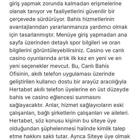
giriş yapmak zorunda kalmadan erişmelerine
olanak tanıyor ve faaliyetlerini güvenilir bir
çerçevede sürdürüyor. Bahis hizmetlerinin
avantajlarından yararlanmanıza yardımcı olmak
için tasarlanmıştır. Menüye giriş yapmadan ana
sayfa üzerinden detaylı spor bilgileri ve oran
bilgilerini görüntüleyebilirsiniz. Casino ve canlı
casino oyunlarında artık ilk kez en yeni ve en
yeni seçenekler mevcut. Bu, Canlı Bahis
Ofisinin, akıllı telefon uygulaması üzerinde
geliştirilen kullanıcı dostu bir arayüz aracılığıyla
Hertabet akıllı telefon üyelerine en üst düzeyde
bahis ve casino eğlencesi sunmasını
sağlayacaktır. Anlar, hizmet sağlayıcıların eski
çalışanları, bağlı şirketlerin çalışanları ve aileleri.
Hertabet, söz konusu kişinin bu siteye üye
olduğundan şüphelenmesi halinde kimlik talep
etme hakkını saklı tutar. Ayrıca Siteye üye olmak