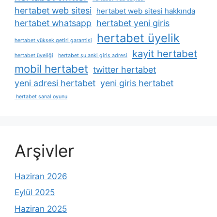
hertabet web sitesi
hertabet web sitesi hakkında
hertabet whatsapp
hertabet yeni giris
hertabet üyelik
hertabet yüksek getiri garantisi
kayit hertabet
hertabet üyeliği
hertabet şu anki giriş adresi
mobil hertabet
twitter hertabet
yeni adresi hertabet
yeni giris hertabet
hertabet sanal oyunu
Arşivler
Haziran 2026
Eylül 2025
Haziran 2025