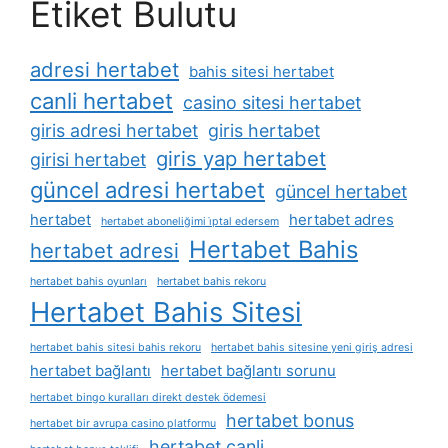
Etiket Bulutu
adresi hertabet
bahis sitesi hertabet
canli hertabet
casino sitesi hertabet
giris adresi hertabet
giris hertabet
giris yap hertabet
girisi hertabet
güncel adresi hertabet
güncel hertabet
hertabet
hertabet adres
hertabet aboneliğimi i̇ptal edersem
Hertabet Bahis
hertabet adresi
hertabet bahis oyunları
hertabet bahis rekoru
Hertabet Bahis Sitesi
hertabet bahis sitesi bahis rekoru
hertabet bahis sitesine yeni giriş adresi
hertabet bağlantı
hertabet bağlantı sorunu
hertabet bingo kuralları direkt destek ödemesi
hertabet bonus
hertabet bir avrupa casino platformu
hertabet canli