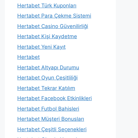
Hertabet Türk Kuponları
Hertabet Para Çekme Sistemi
Hertabet Casino Güvenilirliği
Hertabet Kişi Kaydetme
Hertabet Yeni Kayıt
Hertabet
Hertabet Altyapı Durumu
Hertabet Oyun Çeşitliliği
Hertabet Tekrar Katılım
Hertabet Facebook Etkinlikleri
Hertabet Futbol Bahisleri
Hertabet Müşteri Bonusları
Hertabet Çeşitli Seçenekleri