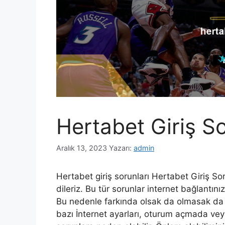
Hertabet Giriş So
Aralık 13, 2023
Yazarı:
admin
Hertabet giriş sorunları Hertabet Giriş Sor
dileriz. Bu tür sorunlar internet bağlantın
Bu nedenle farkında olsak da olmasak da ç
bazı İnternet ayarları, oturum açmada v