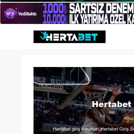
İçeriğe
atla