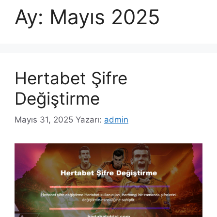
Ay:
Mayıs 2025
Hertabet Şifre
Değiştirme
Mayıs 31, 2025
Yazarı:
admin