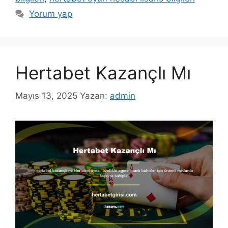
Yorum yap
Hertabet Kazançlı Mı
Mayıs 13, 2025
Yazarı:
admin