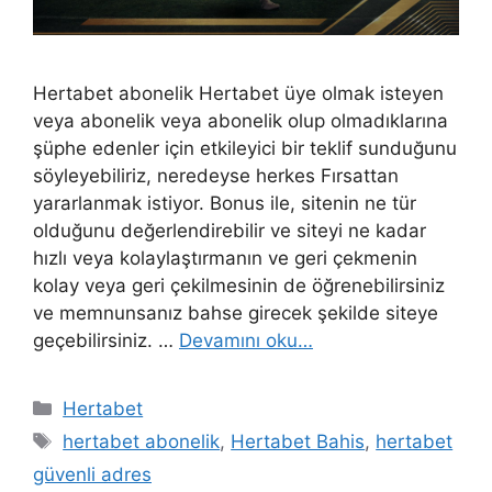
Hertabet abonelik Hertabet üye olmak isteyen
veya abonelik veya abonelik olup olmadıklarına
şüphe edenler için etkileyici bir teklif sunduğunu
söyleyebiliriz, neredeyse herkes Fırsattan
yararlanmak istiyor. Bonus ile, sitenin ne tür
olduğunu değerlendirebilir ve siteyi ne kadar
hızlı veya kolaylaştırmanın ve geri çekmenin
kolay veya geri çekilmesinin de öğrenebilirsiniz
ve memnunsanız bahse girecek şekilde siteye
geçebilirsiniz. …
Devamını oku…
Kategoriler
Hertabet
Etiketler
hertabet abonelik
,
Hertabet Bahis
,
hertabet
güvenli adres