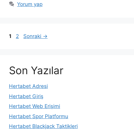
Yorum yap
Sayfa
Sayfa
1
2
Sonraki
→
Son Yazılar
Hertabet Adresi
Hertabet Giriş
Hertabet Web Erişimi
Hertabet Spor Platformu
Hertabet Blackjack Taktikleri