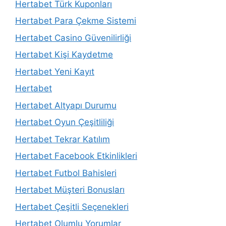
Hertabet Türk Kuponları
Hertabet Para Çekme Sistemi
Hertabet Casino Güvenilirliği
Hertabet Kişi Kaydetme
Hertabet Yeni Kayıt
Hertabet
Hertabet Altyapı Durumu
Hertabet Oyun Çeşitliliği
Hertabet Tekrar Katılım
Hertabet Facebook Etkinlikleri
Hertabet Futbol Bahisleri
Hertabet Müşteri Bonusları
Hertabet Çeşitli Seçenekleri
Hertabet Olumlu Yorumlar