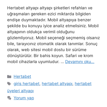
Hertabet altyapı altyapı şirketleri refahları ve
uğraşmaları gereken ezici miktarda bilgiden
endişe duymaktadır. Mobil altyapıya benzer
şekilde bu konuyu iyice analiz etmelisiniz. Mobil
altyapının oldukça verimli olduğunu
gözlemliyoruz. Mobil seçeneği seçmemiş olsanız
bile, tarayıcınız otomatik olarak tanımlar. Sonuç
olarak, web sitesi mobil dostu bir sürüme
dönüştürülür. Bir bahis koyun. Safari ve krom
mobil cihazlarla uyumludur. …
Devamını oku…
Kategoriler
Hertabet
Etiketler
giris hertabet
,
hertabet altyapı
,
hertabet
üyeleri altyapı
Yorum yap