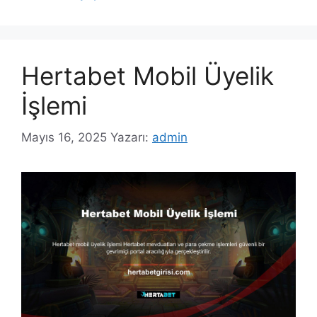
Hertabet Mobil Üyelik
İşlemi
Mayıs 16, 2025
Yazarı:
admin