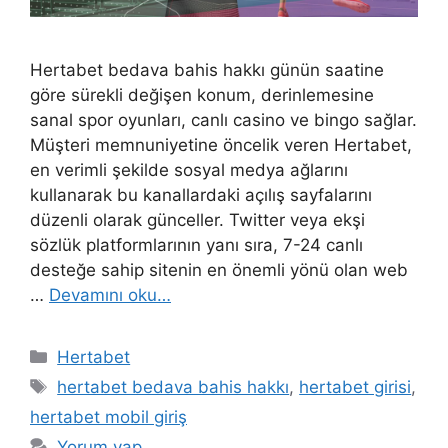
Hertabet bedava bahis hakkı günün saatine
göre sürekli değişen konum, derinlemesine
sanal spor oyunları, canlı casino ve bingo sağlar.
Müşteri memnuniyetine öncelik veren Hertabet,
en verimli şekilde sosyal medya ağlarını
kullanarak bu kanallardaki açılış sayfalarını
düzenli olarak günceller. Twitter veya ekşi
sözlük platformlarının yanı sıra, 7-24 canlı
desteğe sahip sitenin en önemli yönü olan web
…
Devamını oku…
Kategoriler
Hertabet
Etiketler
hertabet bedava bahis hakkı
,
hertabet girisi
,
hertabet mobil giriş
Yorum yap