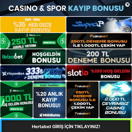
×
Hertabet GİRİŞ İÇİN TIKLAYINIZ!