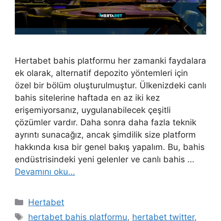
Hertabet bahis platformu her zamanki faydalara
ek olarak, alternatif depozito yöntemleri için
özel bir bölüm oluşturulmuştur. Ülkenizdeki canlı
bahis sitelerine haftada en az iki kez
erişemiyorsanız, uygulanabilecek çeşitli
çözümler vardır. Daha sonra daha fazla teknik
ayrıntı sunacağız, ancak şimdilik size platform
hakkında kısa bir genel bakış yapalım. Bu, bahis
endüstrisindeki yeni gelenler ve canlı bahis …
Devamını oku…
Kategoriler
Hertabet
Etiketler
hertabet bahis platformu
,
hertabet twitter
,