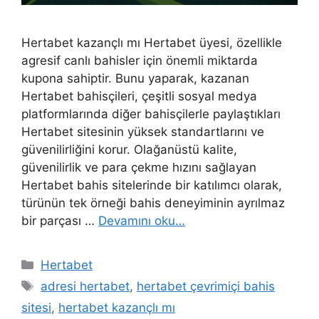
Hertabet kazançlı mı Hertabet üyesi, özellikle
agresif canlı bahisler için önemli miktarda
kupona sahiptir. Bunu yaparak, kazanan
Hertabet bahisçileri, çeşitli sosyal medya
platformlarında diğer bahisçilerle paylaştıkları
Hertabet sitesinin yüksek standartlarını ve
güvenilirliğini korur. Olağanüstü kalite,
güvenilirlik ve para çekme hızını sağlayan
Hertabet bahis sitelerinde bir katılımcı olarak,
türünün tek örneği bahis deneyiminin ayrılmaz
bir parçası …
Devamını oku…
Kategoriler
Hertabet
Etiketler
adresi hertabet
,
hertabet çevrimiçi bahis
sitesi
,
hertabet kazançlı mı