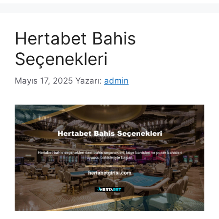
Hertabet Bahis
Seçenekleri
Mayıs 17, 2025
Yazarı:
admin