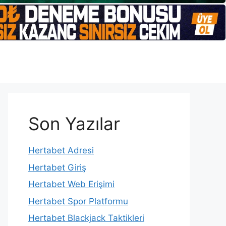
Son Yazılar
Hertabet Adresi
Hertabet Giriş
Hertabet Web Erişimi
Hertabet Spor Platformu
Hertabet Blackjack Taktikleri