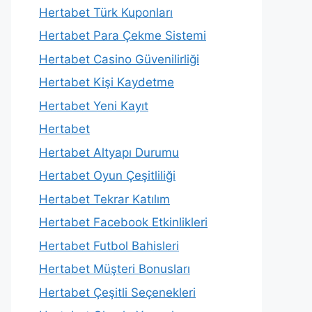
Hertabet Türk Kuponları
Hertabet Para Çekme Sistemi
Hertabet Casino Güvenilirliği
Hertabet Kişi Kaydetme
Hertabet Yeni Kayıt
Hertabet
Hertabet Altyapı Durumu
Hertabet Oyun Çeşitliliği
Hertabet Tekrar Katılım
Hertabet Facebook Etkinlikleri
Hertabet Futbol Bahisleri
Hertabet Müşteri Bonusları
Hertabet Çeşitli Seçenekleri