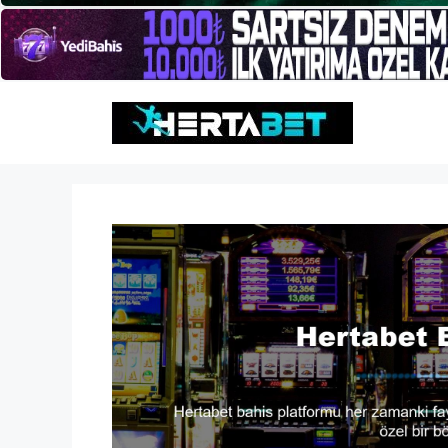
İçeriğe
atla