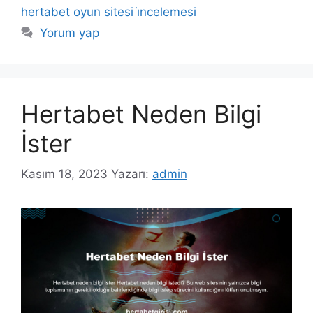
hertabet oyun sitesi i̇ncelemesi
Yorum yap
Hertabet Neden Bilgi
İster
Kasım 18, 2023
Yazarı:
admin