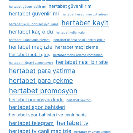
hertabet güvenilir mi
hertabet güvenilebilir mi
hertabet güvenlir mi
hertabet hesabı mevcut adresi
hertabet kayit
hertabet i̇ki yıl popüler uygulama
hertabet kaç oldu
hertabet kullanıcıları
hertabet lisanslama hizmeti
hertabet lisansı nasıl kontrol edilir
hertabet maç izle
hertabet maç izleme
hertabet mobil giriş
hertabet mobil ödeme yöntemleri
hertabet nasil bir site
hertabet müşteri zaman ayarı
hertabet para yatirma
hertabet para çekme
hertabet promosyon
hertabet promosyon kodu
hertabet sektörü
hertabet spor bahisleri
hertabet spor bahisleri ve canlı bahis
hertabet tv
hertabet telegram
hertabet tv canli maç izle
hertabet tv yayın kalitesi