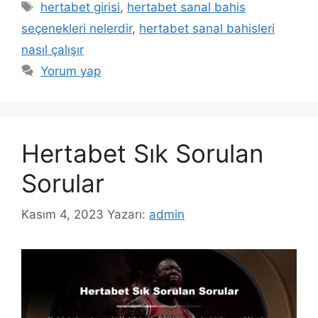
Etiketler
hertabet girisi
,
hertabet sanal bahis
seçenekleri nelerdir
,
hertabet sanal bahisleri
nasıl çalışır
Yorum yap
Hertabet Sık Sorulan
Sorular
Kasım 4, 2023
Yazarı:
admin