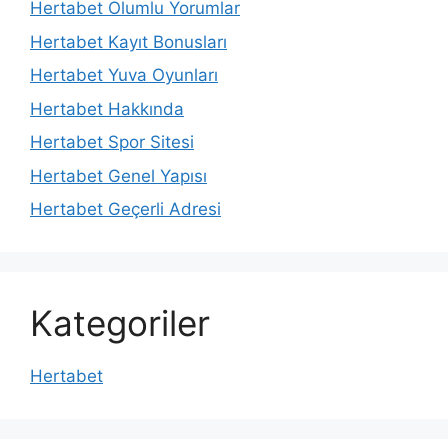
Hertabet Olumlu Yorumlar
Hertabet Kayıt Bonusları
Hertabet Yuva Oyunları
Hertabet Hakkında
Hertabet Spor Sitesi
Hertabet Genel Yapısı
Hertabet Geçerli Adresi
Kategoriler
Hertabet