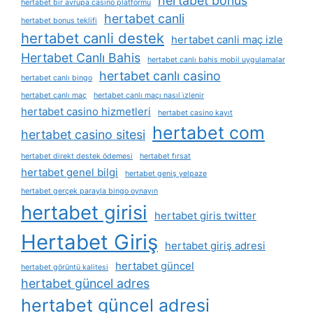
hertabet bonus
hertabet bir avrupa casino platformu
hertabet canli
hertabet bonus teklifi
hertabet canli destek
hertabet canli maç izle
Hertabet Canlı Bahis
hertabet canlı bahis mobil uygulamalar
hertabet canlı casino
hertabet canlı bingo
hertabet canlı maç
hertabet canlı maçı nasıl i̇zlenir
hertabet casino hizmetleri
hertabet casino kayıt
hertabet com
hertabet casino sitesi
hertabet direkt destek ödemesi
hertabet fırsat
hertabet genel bilgi
hertabet geniş yelpaze
hertabet gerçek parayla bingo oynayın
hertabet girisi
hertabet giris twitter
Hertabet Giriş
hertabet giriş adresi
hertabet güncel
hertabet görüntü kalitesi
hertabet güncel adres
hertabet güncel adresi