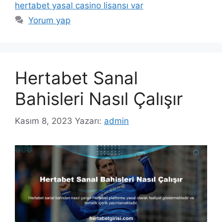
hertabet yasal casino lisansı var
Yorum yap
Hertabet Sanal
Bahisleri Nasıl Çalışır
Kasım 8, 2023
Yazarı:
admin