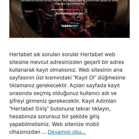
Hertabet sık sorulan sorular Hertabet web
sitesine mevcut adresinizden geçerli bir adres
kullanarak kayıt olmalısınız. Web sitesinin ana
sayfasının üst kısmındaki “Kayıt Ol” düğmesine
tıklamanız gerekecektir. Açılan sayfada kayıt
sırasında seçmiş olduğunuz kullanıcı adı ve
şifreyi girmeniz gerekecektir. Kayıt Adımları
“Hertabet Giriş” butonuna tekrar tıklayın,
hesabınıza sorunsuz bir şekilde giriş
yapabilmelisiniz. Web sitenize mobil
cihazınızdan …
Devamını oku…