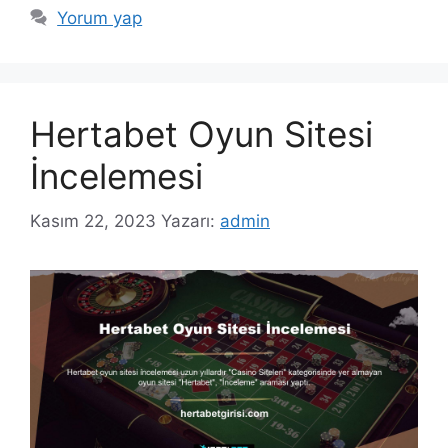
Yorum yap
Hertabet Oyun Sitesi
İncelemesi
Kasım 22, 2023
Yazarı:
admin