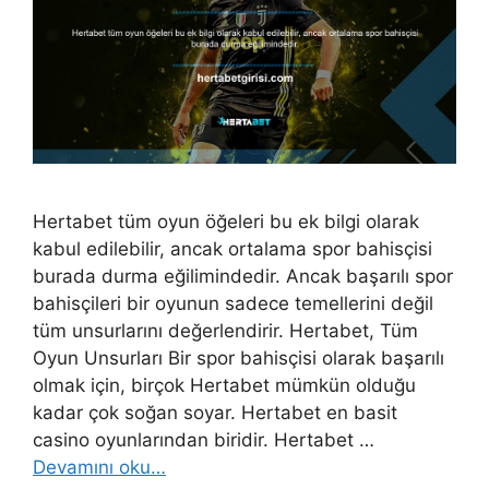
Hertabet tüm oyun öğeleri bu ek bilgi olarak
kabul edilebilir, ancak ortalama spor bahisçisi
burada durma eğilimindedir. Ancak başarılı spor
bahisçileri bir oyunun sadece temellerini değil
tüm unsurlarını değerlendirir. Hertabet, Tüm
Oyun Unsurları Bir spor bahisçisi olarak başarılı
olmak için, birçok Hertabet mümkün olduğu
kadar çok soğan soyar. Hertabet en basit
casino oyunlarından biridir. Hertabet …
Devamını oku…