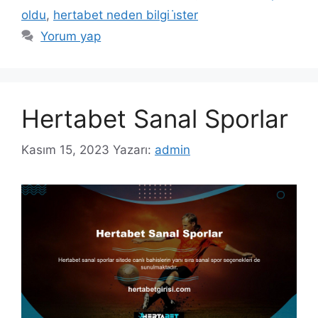
oldu
,
hertabet neden bilgi i̇ster
Yorum yap
Hertabet Sanal Sporlar
Kasım 15, 2023
Yazarı:
admin