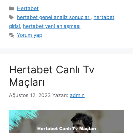
Kategoriler
Hertabet
Etiketler
hertabet genel analiz sonuçları
,
hertabet
girisi
,
hertabet yeni anlaşması
Yorum yap
Hertabet Canlı Tv
Maçları
Ağustos 12, 2023
Yazarı:
admin