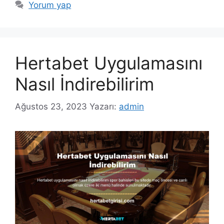
Yorum yap
Hertabet Uygulamasını
Nasıl İndirebilirim
Ağustos 23, 2023
Yazarı:
admin