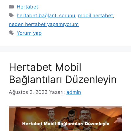
Kategoriler
Hertabet
Etiketler
hertabet bağlantı sorunu
,
mobil hertabet
,
neden hertabet yapamıyorum
Yorum yap
Hertabet Mobil
Bağlantıları Düzenleyin
Ağustos 2, 2023
Yazarı:
admin