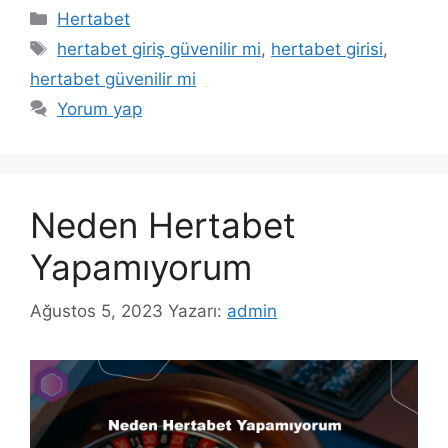
Kategoriler
Hertabet
Etiketler
hertabet giriş güvenilir mi
,
hertabet girisi
,
hertabet güvenilir mi
Yorum yap
Neden Hertabet
Yapamıyorum
Ağustos 5, 2023
Yazarı:
admin