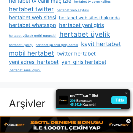
hertabet tv canli maç izle
hertabet tv yayın kalitesi
hertabet twitter
hertabet web sayfası
hertabet web sitesi
hertabet web sitesi hakkında
hertabet whatsapp
hertabet yeni giris
hertabet üyelik
hertabet yüksek getiri garantisi
kayit hertabet
hertabet üyeliği
hertabet şu anki giriş adresi
mobil hertabet
twitter hertabet
yeni adresi hertabet
yeni giris hertabet
hertabet sanal oyunu
Arşivler
Haziran 2026
×
Eylül 2025