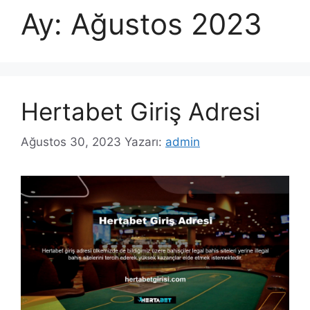
Ay:
Ağustos 2023
Hertabet Giriş Adresi
Ağustos 30, 2023
Yazarı:
admin