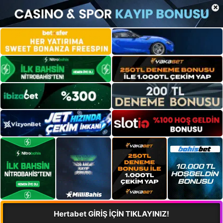
×
Hertabet GİRİŞ İÇİN TIKLAYINIZ!