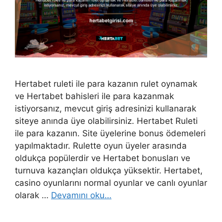
Hertabet ruleti ile para kazanın rulet oynamak
ve Hertabet bahisleri ile para kazanmak
istiyorsanız, mevcut giriş adresinizi kullanarak
siteye anında üye olabilirsiniz. Hertabet Ruleti
ile para kazanın. Site üyelerine bonus ödemeleri
yapılmaktadır. Rulette oyun üyeler arasında
oldukça popülerdir ve Hertabet bonusları ve
turnuva kazançları oldukça yüksektir. Hertabet,
casino oyunlarını normal oyunlar ve canlı oyunlar
olarak …
Devamını oku…