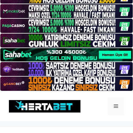
İçeriğe
atla
Menü