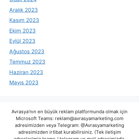
Aralık 2023
Kasım 2023
Ekim 2023
Eylül 2023
Ağustos 2023
Temmuz 2023
Haziran 2023
Mayıs 2023
Avrasya'nın en büyük reklam platformunda olmak için
Microsoft Teams:
reklam@avrasyamarketing.com
adresimizden veya Telegram: @Avrasyamarketing
adresimizden irtibat kurabilirsiniz. (Tek iletişim
adreslerimiz teams / telegram ve mail adresimizdir.