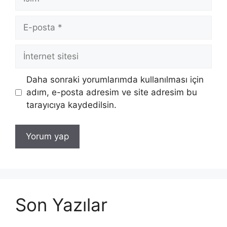
E-
posta
İnternet
sitesi
Daha sonraki yorumlarımda kullanılması için
adım, e-posta adresim ve site adresim bu
tarayıcıya kaydedilsin.
Son Yazılar