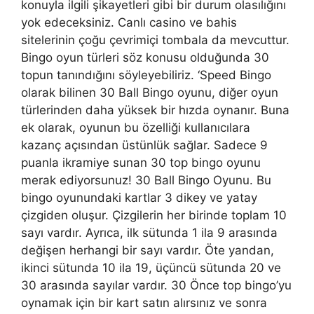
konuyla ilgili şikayetleri gibi bir durum olasılığını
yok edeceksiniz. Canlı casino ve bahis
sitelerinin çoğu çevrimiçi tombala da mevcuttur.
Bingo oyun türleri söz konusu olduğunda 30
topun tanındığını söyleyebiliriz. ‘Speed Bingo
olarak bilinen 30 Ball Bingo oyunu, diğer oyun
türlerinden daha yüksek bir hızda oynanır. Buna
ek olarak, oyunun bu özelliği kullanıcılara
kazanç açısından üstünlük sağlar. Sadece 9
puanla ikramiye sunan 30 top bingo oyunu
merak ediyorsunuz! 30 Ball Bingo Oyunu. Bu
bingo oyunundaki kartlar 3 dikey ve yatay
çizgiden oluşur. Çizgilerin her birinde toplam 10
sayı vardır. Ayrıca, ilk sütunda 1 ila 9 arasında
değişen herhangi bir sayı vardır. Öte yandan,
ikinci sütunda 10 ila 19, üçüncü sütunda 20 ve
30 arasında sayılar vardır. 30 Önce top bingo’yu
oynamak için bir kart satın alırsınız ve sonra