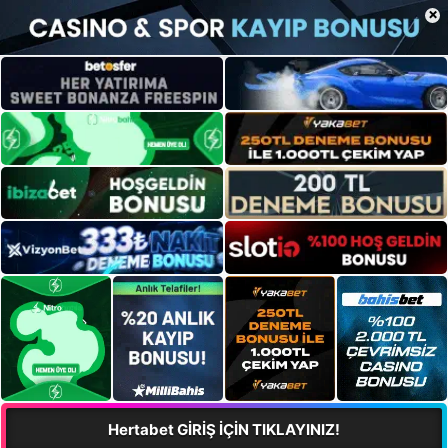
×
Hertabet GİRİŞ İÇİN TIKLAYINIZ!