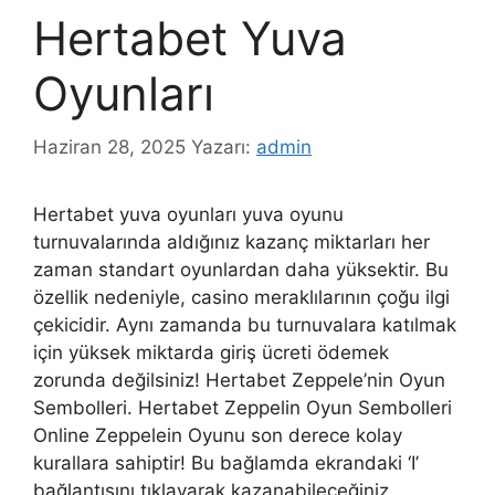
Hertabet Yuva
Oyunları
Haziran 28, 2025
Yazarı:
admin
Hertabet yuva oyunları yuva oyunu
turnuvalarında aldığınız kazanç miktarları her
zaman standart oyunlardan daha yüksektir. Bu
özellik nedeniyle, casino meraklılarının çoğu ilgi
çekicidir. Aynı zamanda bu turnuvalara katılmak
için yüksek miktarda giriş ücreti ödemek
zorunda değilsiniz! Hertabet Zeppele’nin Oyun
Sembolleri. Hertabet Zeppelin Oyun Sembolleri
Online Zeppelein Oyunu son derece kolay
kurallara sahiptir! Bu bağlamda ekrandaki ‘I’
bağlantısını tıklayarak kazanabileceğiniz