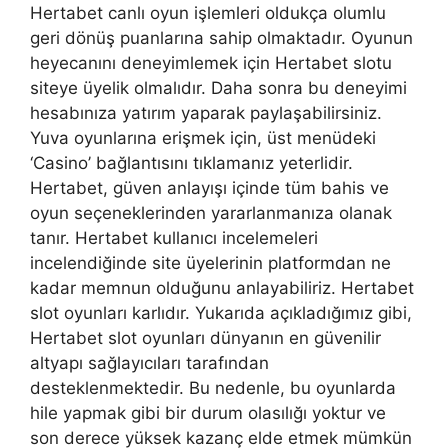
Hertabet canlı oyun işlemleri oldukça olumlu
geri dönüş puanlarına sahip olmaktadır. Oyunun
heyecanını deneyimlemek için Hertabet slotu
siteye üyelik olmalıdır. Daha sonra bu deneyimi
hesabınıza yatırım yaparak paylaşabilirsiniz.
Yuva oyunlarına erişmek için, üst menüdeki
‘Casino’ bağlantısını tıklamanız yeterlidir.
Hertabet, güven anlayışı içinde tüm bahis ve
oyun seçeneklerinden yararlanmanıza olanak
tanır. Hertabet kullanıcı incelemeleri
incelendiğinde site üyelerinin platformdan ne
kadar memnun olduğunu anlayabiliriz. Hertabet
slot oyunları karlıdır. Yukarıda açıkladığımız gibi,
Hertabet slot oyunları dünyanın en güvenilir
altyapı sağlayıcıları tarafından
desteklenmektedir. Bu nedenle, bu oyunlarda
hile yapmak gibi bir durum olasılığı yoktur ve
son derece yüksek kazanç elde etmek mümkün