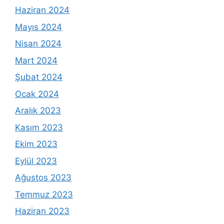
Haziran 2024
Mayıs 2024
Nisan 2024
Mart 2024
Şubat 2024
Ocak 2024
Aralık 2023
Kasım 2023
Ekim 2023
Eylül 2023
Ağustos 2023
Temmuz 2023
Haziran 2023