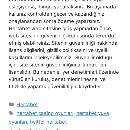
eşleşiyorsa, ‘bingo’ yapacaksınız. Bu aşamada
kartınız kontrolden geçer ve kazandığınız
onaylanandan sonra ödeme yaparsınız.
Hertabet web sitesine giriş yapmadan önce,
web sitesinin güvenilirliği konusunda tereddüt
etmiş olabilirsiniz. Sitenin güvenilirliği hakkında
lisans bilgilerini, gizlilik politikasını ve üyelik
koşullarını inceleyebilirsiniz. Güvenilir olduğu
için, site sitenin güvenilirliğini artırmak için
lisanslıdır. Bu nedenle, yer denetimleri üzerinde
yürütülen kuruluş, denetimlerini nesnel ve
titizlikle yaparak güvenilirliğini kaydeder.
Kategoriler
Hertabet
Etiketler
hertabet caaino oyunları
,
hertabet yuva
oyunları
,
twitter hertabet