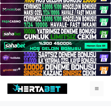
İçeriğe
atla
Menü