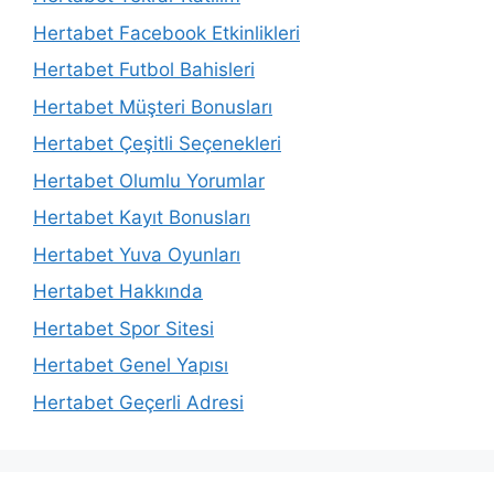
Hertabet Facebook Etkinlikleri
Hertabet Futbol Bahisleri
Hertabet Müşteri Bonusları
Hertabet Çeşitli Seçenekleri
Hertabet Olumlu Yorumlar
Hertabet Kayıt Bonusları
Hertabet Yuva Oyunları
Hertabet Hakkında
Hertabet Spor Sitesi
Hertabet Genel Yapısı
Hertabet Geçerli Adresi