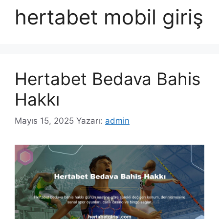
hertabet mobil giriş
Hertabet Bedava Bahis
Hakkı
Mayıs 15, 2025
Yazarı:
admin