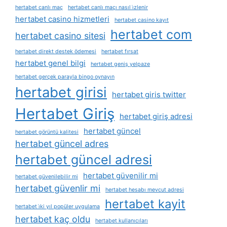
hertabet canlı maç
hertabet canlı maçı nasıl i̇zlenir
hertabet casino hizmetleri
hertabet casino kayıt
hertabet com
hertabet casino sitesi
hertabet direkt destek ödemesi
hertabet fırsat
hertabet genel bilgi
hertabet geniş yelpaze
hertabet gerçek parayla bingo oynayın
hertabet girisi
hertabet giris twitter
Hertabet Giriş
hertabet giriş adresi
hertabet güncel
hertabet görüntü kalitesi
hertabet güncel adres
hertabet güncel adresi
hertabet güvenilir mi
hertabet güvenilebilir mi
hertabet güvenlir mi
hertabet hesabı mevcut adresi
hertabet kayit
hertabet i̇ki yıl popüler uygulama
hertabet kaç oldu
hertabet kullanıcıları