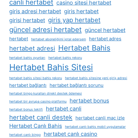
canli hertabet
casino sitesi hertabet
giris adresi hertabet
giris hertabet
giris yap hertabet
girisi hertabet
güncel adresi hertabet
güncel hertabet
hertabet
hertabet adres
hertabet aboneliğimi i̇ptal edersem
Hertabet Bahis
hertabet adresi
hertabet bahis oyunları
hertabet bahis rekoru
Hertabet Bahis Sitesi
hertabet bahis sitesi bahis rekoru
hertabet bahis sitesine yeni giriş adresi
hertabet bağlantı
hertabet bağlantı sorunu
hertabet bingo kuralları direkt destek ödemesi
hertabet bonus
hertabet bir avrupa casino platformu
hertabet canli
hertabet bonus teklifi
hertabet canli destek
hertabet canli maç izle
Hertabet Canlı Bahis
hertabet canlı bahis mobil uygulamalar
hertabet canlı casino
hertabet canlı bingo