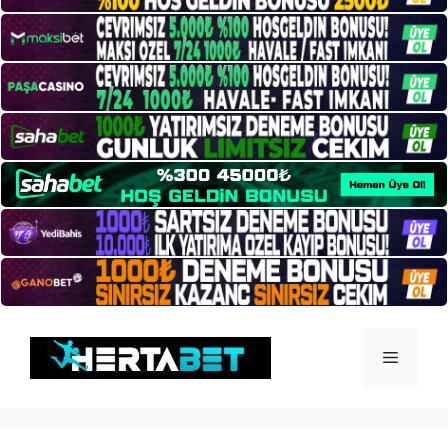
İçeriğe
atla
Menü