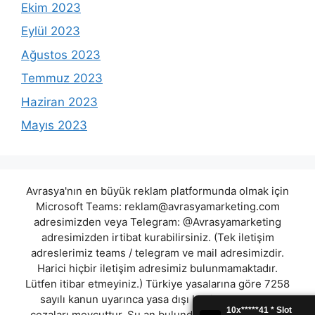
Ekim 2023
Eylül 2023
Ağustos 2023
Temmuz 2023
Haziran 2023
Mayıs 2023
Avrasya'nın en büyük reklam platformunda olmak için
Microsoft Teams:
reklam@avrasyamarketing.com
adresimizden veya Telegram: @Avrasyamarketing
adresimizden irtibat kurabilirsiniz. (Tek iletişim
adreslerimiz teams / telegram ve mail adresimizdir.
Harici hiçbir iletişim adresimiz bulunmamaktadır.
Lütfen itibar etmeyiniz.) Türkiye yasalarına göre 7258
sayılı kanun uyarınca yasa dışı bahis oynamanın
cezaları mevcuttur. Şu an bulunduğunuz site hiç bir