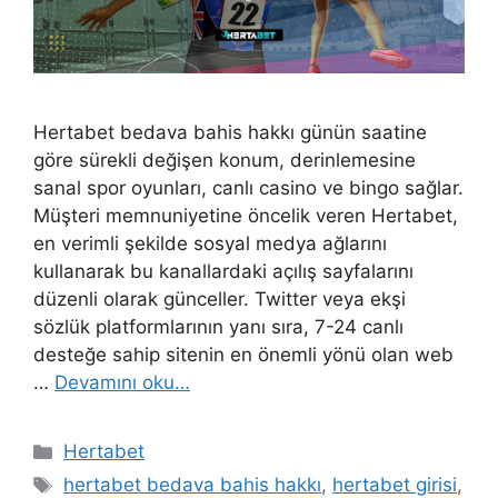
Hertabet bedava bahis hakkı günün saatine
göre sürekli değişen konum, derinlemesine
sanal spor oyunları, canlı casino ve bingo sağlar.
Müşteri memnuniyetine öncelik veren Hertabet,
en verimli şekilde sosyal medya ağlarını
kullanarak bu kanallardaki açılış sayfalarını
düzenli olarak günceller. Twitter veya ekşi
sözlük platformlarının yanı sıra, 7-24 canlı
desteğe sahip sitenin en önemli yönü olan web
…
Devamını oku…
Kategoriler
Hertabet
Etiketler
hertabet bedava bahis hakkı
,
hertabet girisi
,