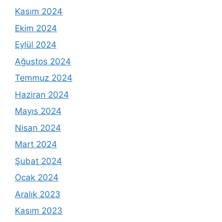
Kasım 2024
Ekim 2024
Eylül 2024
Ağustos 2024
Temmuz 2024
Haziran 2024
Mayıs 2024
Nisan 2024
Mart 2024
Şubat 2024
Ocak 2024
Aralık 2023
Kasım 2023