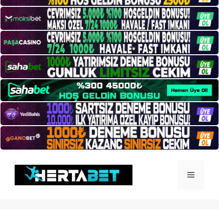
İçeriğe
atla
Menü