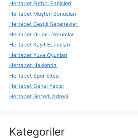
Hertabet Futbol Bahisleri
Hertabet Müşteri Bonusları
Hertabet Çeşitli Seçenekleri
Hertabet Olumlu Yorumlar
Hertabet Kayıt Bonusları
Hertabet Yuva Oyunları
Hertabet Hakkında
Hertabet Spor Sitesi
Hertabet Genel Yapısı
Hertabet Geçerli Adresi
Kategoriler