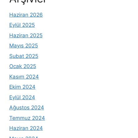
Haziran 2026
Eylül 2025
Haziran 2025
Mayıs 2025
Şubat 2025
Ocak 2025
Kasım 2024
Ekim 2024
Eylül 2024
Ağustos 2024
Temmuz 2024
Haziran 2024