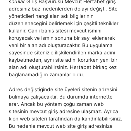
sorular
Giriş Başvurusu Mevcut Hertabet giriş
adresiniz bazı nedenlerden dolayı değişti. Site
yöneticileri hangi alan adı bilgilerinin
düzenleneceğini belirlemek için çeşitli teknikler
kullanır. Canlı bahis sitesi mevcut ismini
koruyacak ve ismin sonuna bir sayı eklenerek
yeni bir alan adı oluşturacaktır. Bu uygulama
sayesinde sitenizle ilişkilendirilen marka adını
kaybetmeden, aynı site adını korurken yeni bir
alan adı oluşturabilirsiniz. Hertabet birkaç kez
bağlanamadığım zamanlar oldu.
Adres değiştiğinde site üyeleri sitenin adresini
bulmaya çalışacaktır. Bu durumda internette
arar. Ancak bu yöntem çoğu zaman web
sitesinin mevcut giriş adresine ulaşmaz. Ayrıca
klon web siteleri tarafından da kandırılabilirsiniz.
Bu nedenle mevcut web site giriş adresinize