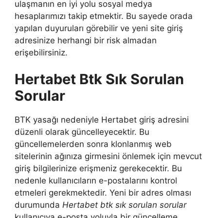
ulaşmanın en iyi yolu sosyal medya
hesaplarımızı takip etmektir. Bu sayede orada
yapılan duyuruları görebilir ve yeni site giriş
adresinize herhangi bir risk almadan
erişebilirsiniz.
Hertabet Btk Sık Sorulan
Sorular
BTK yasağı nedeniyle Hertabet giriş adresini
düzenli olarak güncelleyecektir. Bu
güncellemelerden sonra klonlanmış web
sitelerinin ağınıza girmesini önlemek için mevcut
giriş bilgilerinize erişmeniz gerekecektir. Bu
nedenle kullanıcıların e-postalarını kontrol
etmeleri gerekmektedir. Yeni bir adres olması
durumunda
Hertabet btk sık sorulan sorular
kullanıcıya e-posta yoluyla bir güncelleme