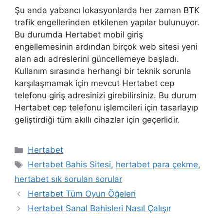
Şu anda yabancı lokasyonlarda her zaman BTK
trafik engellerinden etkilenen yapılar bulunuyor.
Bu durumda Hertabet mobil giriş
engellemesinin ardından birçok web sitesi yeni
alan adı adreslerini güncellemeye başladı.
Kullanım sırasında herhangi bir teknik sorunla
karşılaşmamak için mevcut Hertabet cep
telefonu giriş adresinizi girebilirsiniz. Bu durum
Hertabet cep telefonu işlemcileri için tasarlayıp
geliştirdiği tüm akıllı cihazlar için geçerlidir.
Kategoriler
Hertabet
Etiketler
Hertabet Bahis Sitesi
,
hertabet para çekme
,
hertabet sık sorulan sorular
Hertabet Tüm Oyun Öğeleri
Hertabet Sanal Bahisleri Nasıl Çalışır