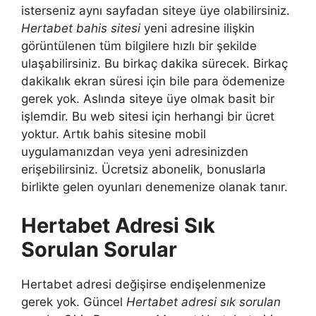
isterseniz aynı sayfadan siteye üye olabilirsiniz.
Hertabet bahis sitesi
yeni adresine ilişkin
görüntülenen tüm bilgilere hızlı bir şekilde
ulaşabilirsiniz. Bu birkaç dakika sürecek. Birkaç
dakikalık ekran süresi için bile para ödemenize
gerek yok. Aslında siteye üye olmak basit bir
işlemdir. Bu web sitesi için herhangi bir ücret
yoktur. Artık bahis sitesine mobil
uygulamanızdan veya yeni adresinizden
erişebilirsiniz. Ücretsiz abonelik, bonuslarla
birlikte gelen oyunları denemenize olanak tanır.
Hertabet Adresi Sık
Sorulan Sorular
Hertabet adresi değişirse endişelenmenize
gerek yok. Güncel
Hertabet adresi sık sorulan