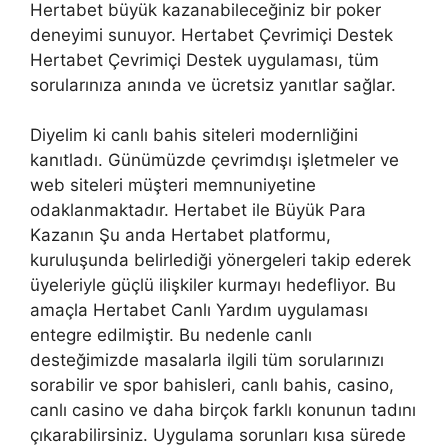
Hertabet büyük kazanabileceğiniz bir poker
deneyimi sunuyor. Hertabet Çevrimiçi Destek
Hertabet Çevrimiçi Destek uygulaması, tüm
sorularınıza anında ve ücretsiz yanıtlar sağlar.
Diyelim ki canlı bahis siteleri modernliğini
kanıtladı. Günümüzde çevrimdışı işletmeler ve
web siteleri müşteri memnuniyetine
odaklanmaktadır. Hertabet ile Büyük Para
Kazanın Şu anda Hertabet platformu,
kuruluşunda belirlediği yönergeleri takip ederek
üyeleriyle güçlü ilişkiler kurmayı hedefliyor. Bu
amaçla Hertabet Canlı Yardım uygulaması
entegre edilmiştir. Bu nedenle canlı
desteğimizde masalarla ilgili tüm sorularınızı
sorabilir ve spor bahisleri, canlı bahis, casino,
canlı casino ve daha birçok farklı konunun tadını
çıkarabilirsiniz. Uygulama sorunları kısa sürede