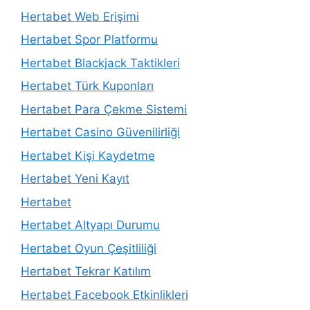
Hertabet Web Erişimi
Hertabet Spor Platformu
Hertabet Blackjack Taktikleri
Hertabet Türk Kuponları
Hertabet Para Çekme Sistemi
Hertabet Casino Güvenilirliği
Hertabet Kişi Kaydetme
Hertabet Yeni Kayıt
Hertabet
Hertabet Altyapı Durumu
Hertabet Oyun Çeşitliliği
Hertabet Tekrar Katılım
Hertabet Facebook Etkinlikleri