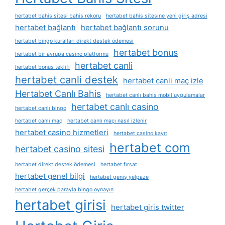
hertabet bahis sitesi bahis rekoru
hertabet bahis sitesine yeni giriş adresi
hertabet bağlantı
hertabet bağlantı sorunu
hertabet bingo kuralları direkt destek ödemesi
hertabet bonus
hertabet bir avrupa casino platformu
hertabet canli
hertabet bonus teklifi
hertabet canli destek
hertabet canli maç izle
Hertabet Canlı Bahis
hertabet canlı bahis mobil uygulamalar
hertabet canlı casino
hertabet canlı bingo
hertabet canlı maç
hertabet canlı maçı nasıl i̇zlenir
hertabet casino hizmetleri
hertabet casino kayıt
hertabet com
hertabet casino sitesi
hertabet direkt destek ödemesi
hertabet fırsat
hertabet genel bilgi
hertabet geniş yelpaze
hertabet gerçek parayla bingo oynayın
hertabet girisi
hertabet giris twitter