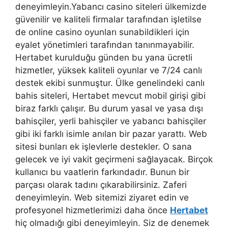
deneyimleyin.Yabancı casino siteleri ülkemizde
güvenilir ve kaliteli firmalar tarafından işletilse
de online casino oyunları sunabildikleri için
eyalet yönetimleri tarafından tanınmayabilir.
Hertabet kurulduğu günden bu yana ücretli
hizmetler, yüksek kaliteli oyunlar ve 7/24 canlı
destek ekibi sunmuştur. Ülke genelindeki canlı
bahis siteleri, Hertabet mevcut mobil girişi gibi
biraz farklı çalışır. Bu durum yasal ve yasa dışı
bahisçiler, yerli bahisçiler ve yabancı bahisçiler
gibi iki farklı isimle anılan bir pazar yarattı. Web
sitesi bunları ek işlevlerle destekler. O sana
gelecek ve iyi vakit geçirmeni sağlayacak. Birçok
kullanıcı bu vaatlerin farkındadır. Bunun bir
parçası olarak tadını çıkarabilirsiniz. Zaferi
deneyimleyin. Web sitemizi ziyaret edin ve
profesyonel hizmetlerimizi daha önce
Hertabet
hiç olmadığı gibi deneyimleyin. Siz de denemek