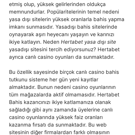
etmiş olup, yüksek gelirlerinden oldukça
memnundurlar. Popülaritelerinin temel nedeni
yasa dışı sitelerin yüksek oranlarla bahis yapma
imkanı sunmasıdır. Yasadışı bahis sitelerinde
oynayarak aşırı heyecanı yaşayın ve karınızı
ikiye katlayın. Neden
Hertabet yasa dışı site
yasadışı sitesini tercih ediyorsunuz? Hertabet
ayrıca canlı casino oyunları da sunmaktadır.
Bu özellik sayesinde birçok canlı casino bahis
tutkunu sisteme her gün yeni kayıtlar
almaktadır. Bunun nedeni casino oyunlarının
tüm mağazalarda aktif olmamasıdır. Hertabet
Bahis kazancınızı ikiye katlamanıza olanak
sağladığı gibi aynı zamanda üyelerine canlı
casino oyunlarında yüksek faiz oranları
kazanma fırsatı da sunmaktadır. Bu web
sitesinin diğer firmalardan farklı olmasının