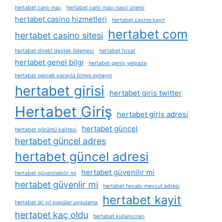
hertabet canlı maç
hertabet canlı maçı nasıl i̇zlenir
hertabet casino hizmetleri
hertabet casino kayıt
hertabet com
hertabet casino sitesi
hertabet direkt destek ödemesi
hertabet fırsat
hertabet genel bilgi
hertabet geniş yelpaze
hertabet gerçek parayla bingo oynayın
hertabet girisi
hertabet giris twitter
Hertabet Giriş
hertabet giriş adresi
hertabet güncel
hertabet görüntü kalitesi
hertabet güncel adres
hertabet güncel adresi
hertabet güvenilir mi
hertabet güvenilebilir mi
hertabet güvenlir mi
hertabet hesabı mevcut adresi
hertabet kayit
hertabet i̇ki yıl popüler uygulama
hertabet kaç oldu
hertabet kullanıcıları