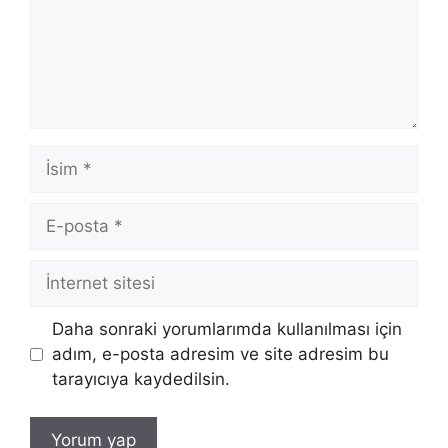
İsim
E-
posta
İnternet
sitesi
Daha sonraki yorumlarımda kullanılması için
adım, e-posta adresim ve site adresim bu
tarayıcıya kaydedilsin.