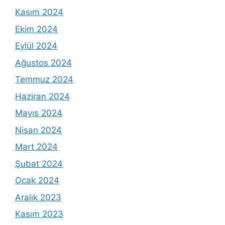
Kasım 2024
Ekim 2024
Eylül 2024
Ağustos 2024
Temmuz 2024
Haziran 2024
Mayıs 2024
Nisan 2024
Mart 2024
Şubat 2024
Ocak 2024
Aralık 2023
Kasım 2023