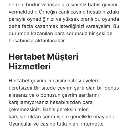
nedeni budur ve insanlara sınırsız bahis güveni
vermektedir. Örneğin canlı casino hesabınızdaki
parayla oynadığınızı ve yüksek oranlı bu oyunda
daha fazla kazanmak istediğinizi varsayalım. Bu
durumda kazanılan para sorunsuz bir şekilde
hesabınıza aktarılacaktır.
Hertabet Müşteri
Hizmetleri
Hertabet çevrimiçi casino sitesi üyelere
ücretsizdir.Bir sitede çevrim şartı olan bir bonus
alırsanız ve o bonusun çevrim şartlarını
karşılamıyorsanız hesabınızdan para
çekemezsiniz. Bahis gereksinimleri
karşılandıktan sonra işlem genellikle onaylanır.
Oyuncular ve casino tutkunları, internette