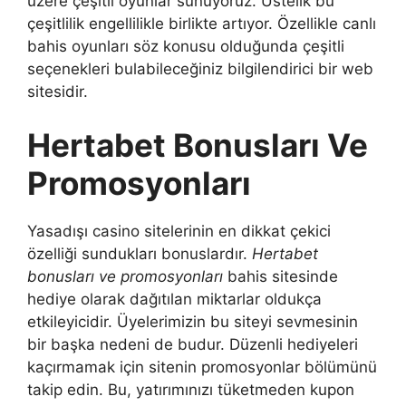
üzere çeşitli oyunlar sunuyoruz. Üstelik bu
çeşitlilik engellilikle birlikte artıyor. Özellikle canlı
bahis oyunları söz konusu olduğunda çeşitli
seçenekleri bulabileceğiniz bilgilendirici bir web
sitesidir.
Hertabet Bonusları Ve
Promosyonları
Yasadışı casino sitelerinin en dikkat çekici
özelliği sundukları bonuslardır.
Hertabet
bonusları ve promosyonları
bahis sitesinde
hediye olarak dağıtılan miktarlar oldukça
etkileyicidir. Üyelerimizin bu siteyi sevmesinin
bir başka nedeni de budur. Düzenli hediyeleri
kaçırmamak için sitenin promosyonlar bölümünü
takip edin. Bu, yatırımınızı tüketmeden kupon