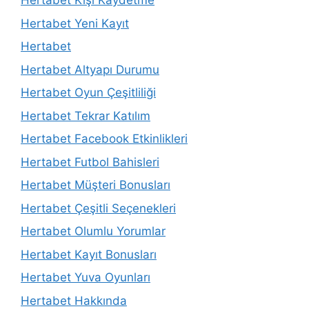
Hertabet Kişi Kaydetme
Hertabet Yeni Kayıt
Hertabet
Hertabet Altyapı Durumu
Hertabet Oyun Çeşitliliği
Hertabet Tekrar Katılım
Hertabet Facebook Etkinlikleri
Hertabet Futbol Bahisleri
Hertabet Müşteri Bonusları
Hertabet Çeşitli Seçenekleri
Hertabet Olumlu Yorumlar
Hertabet Kayıt Bonusları
Hertabet Yuva Oyunları
Hertabet Hakkında