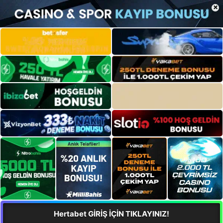
×
Hertabet GİRİŞ İÇİN TIKLAYINIZ!