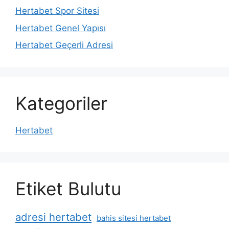
Hertabet Spor Sitesi
Hertabet Genel Yapısı
Hertabet Geçerli Adresi
Kategoriler
Hertabet
Etiket Bulutu
adresi hertabet
bahis sitesi hertabet