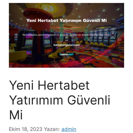
Yeni Hertabet
Yatırımım Güvenli
Mi
Ekim 18, 2023
Yazarı:
admin