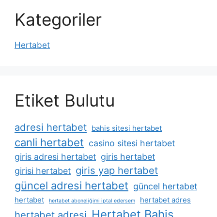
Kategoriler
Hertabet
Etiket Bulutu
adresi hertabet
bahis sitesi hertabet
canli hertabet
casino sitesi hertabet
giris adresi hertabet
giris hertabet
giris yap hertabet
girisi hertabet
güncel adresi hertabet
güncel hertabet
hertabet
hertabet adres
hertabet aboneliğimi i̇ptal edersem
Hertabet Bahis
hertabet adresi