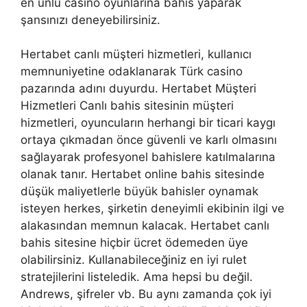
en ünlü casino oyunlarına bahis yaparak
şansınızı deneyebilirsiniz.
Hertabet canlı müşteri hizmetleri, kullanıcı
memnuniyetine odaklanarak Türk casino
pazarında adını duyurdu. Hertabet Müşteri
Hizmetleri Canlı bahis sitesinin müşteri
hizmetleri, oyuncuların herhangi bir ticari kaygı
ortaya çıkmadan önce güvenli ve karlı olmasını
sağlayarak profesyonel bahislere katılmalarına
olanak tanır. Hertabet online bahis sitesinde
düşük maliyetlerle büyük bahisler oynamak
isteyen herkes, şirketin deneyimli ekibinin ilgi ve
alakasından memnun kalacak. Hertabet canlı
bahis sitesine hiçbir ücret ödemeden üye
olabilirsiniz. Kullanabileceğiniz en iyi rulet
stratejilerini listeledik. Ama hepsi bu değil.
Andrews, şifreler vb. Bu aynı zamanda çok iyi