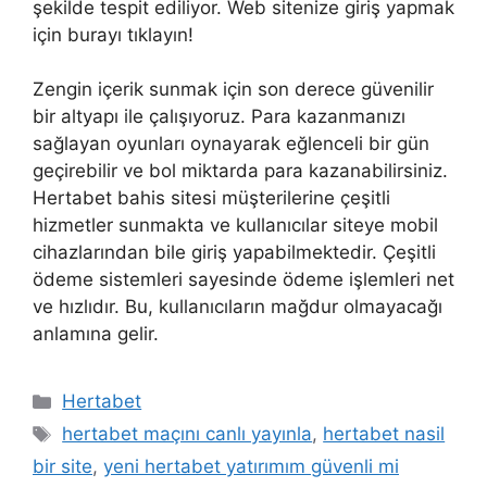
şekilde tespit ediliyor. Web sitenize giriş yapmak
için burayı tıklayın!
Zengin içerik sunmak için son derece güvenilir
bir altyapı ile çalışıyoruz. Para kazanmanızı
sağlayan oyunları oynayarak eğlenceli bir gün
geçirebilir ve bol miktarda para kazanabilirsiniz.
Hertabet bahis sitesi müşterilerine çeşitli
hizmetler sunmakta ve kullanıcılar siteye mobil
cihazlarından bile giriş yapabilmektedir. Çeşitli
ödeme sistemleri sayesinde ödeme işlemleri net
ve hızlıdır. Bu, kullanıcıların mağdur olmayacağı
anlamına gelir.
Kategoriler
Hertabet
Etiketler
hertabet maçını canlı yayınla
,
hertabet nasil
bir site
,
yeni hertabet yatırımım güvenli mi