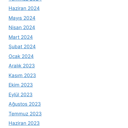
Haziran 2024
Mayıs 2024
Nisan 2024
Mart 2024
Şubat 2024
Ocak 2024
Aralık 2023
Kasım 2023
Ekim 2023
Eylül 2023
Ağustos 2023
Temmuz 2023
Haziran 2023