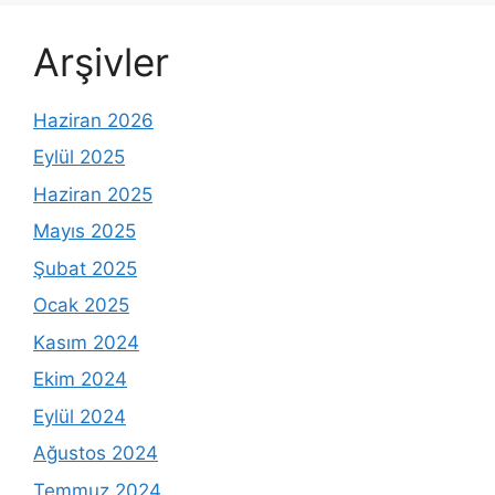
Arşivler
Haziran 2026
Eylül 2025
Haziran 2025
Mayıs 2025
Şubat 2025
Ocak 2025
Kasım 2024
Ekim 2024
Eylül 2024
Ağustos 2024
Temmuz 2024