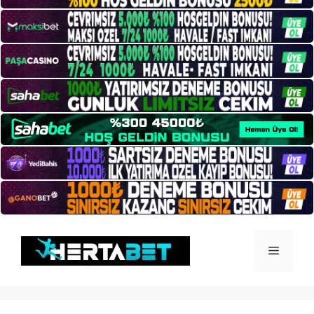
İçeriğe
atla
Menü