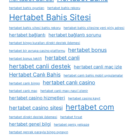
hertabet bahis oyunları
hertabet bahis rekoru
Hertabet Bahis Sitesi
hertabet bahis sitesi bahis rekoru
hertabet bahis sitesine yeni giriş adresi
hertabet bağlantı
hertabet bağlantı sorunu
hertabet bingo kuralları direkt destek ödemesi
hertabet bonus
hertabet bir avrupa casino platformu
hertabet canli
hertabet bonus teklifi
hertabet canli destek
hertabet canli maç izle
Hertabet Canlı Bahis
hertabet canlı bahis mobil uygulamalar
hertabet canlı casino
hertabet canlı bingo
hertabet canlı maç
hertabet canlı maçı nasıl i̇zlenir
hertabet casino hizmetleri
hertabet casino kayıt
hertabet com
hertabet casino sitesi
hertabet direkt destek ödemesi
hertabet fırsat
hertabet genel bilgi
hertabet geniş yelpaze
hertabet gerçek parayla bingo oynayın