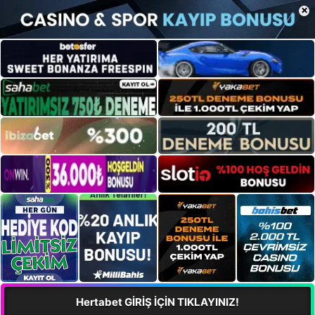
×
Hertabet GİRİŞ İÇİN TIKLAYINIZ!