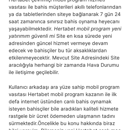
vasıtası ile bahis müşterileri akıllı telefonlarından
ya da tabletlerinden siteye bağlanarak 7 gün 24
saat zamanınca sınırsız bahis oynama heyecanı
yaşayabilmektedir.
Hertabet mobil program yeni
yatırımım güvenli mi
Site en kısa sürede yeni
adresinden güncel hizmet vermeye devam
edecek ve bahisçiler bu tür aksaklıklardan
etkilenmeyecektir. Mevcut Site Adresindeki Site
aracılığıyla herhangi bir zamanda Hava Durumu
ile iletişime geçilebilir.
Kullanıcı arkadaşı ara yüze sahip mobil program
vasıtası Hertabet mobil program kazanın ile ilk
defa internet üstünden canlı bahis oynamak
isteyen bahisçiler bile aradıkları kaliteli hizmete
rastgele bir ücret ödemeden ulaşmanın tadını
sürmektedir.Öncelikle bu konu hakkında biraz