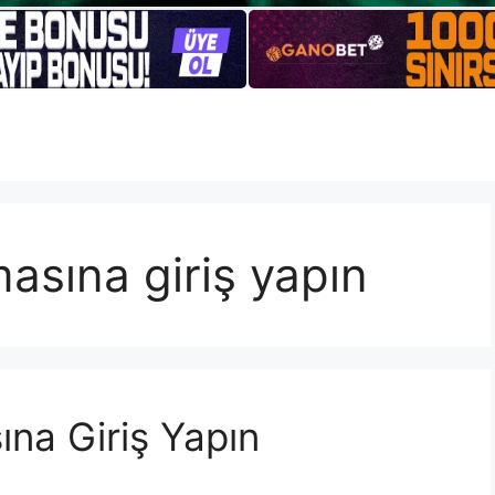
asına giriş yapın
na Giriş Yapın