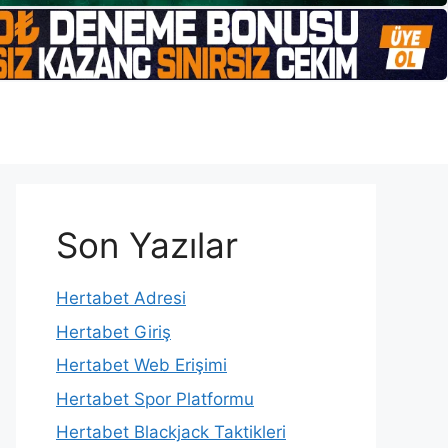
Son Yazılar
Hertabet Adresi
Hertabet Giriş
Hertabet Web Erişimi
Hertabet Spor Platformu
Hertabet Blackjack Taktikleri