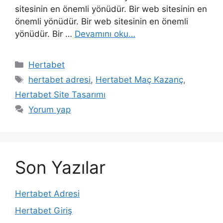
sitesinin en önemli yönüdür. Bir web sitesinin en
önemli yönüdür. Bir web sitesinin en önemli
yönüdür. Bir …
Devamını oku…
Kategoriler
Hertabet
Etiketler
hertabet adresi
,
Hertabet Maç Kazanç
,
Hertabet Site Tasarımı
Yorum yap
Son Yazılar
Hertabet Adresi
Hertabet Giriş