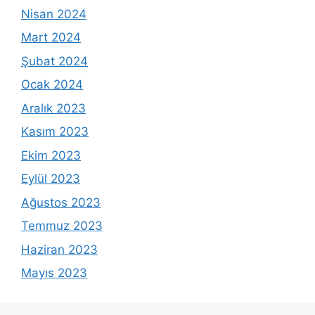
Nisan 2024
Mart 2024
Şubat 2024
Ocak 2024
Aralık 2023
Kasım 2023
Ekim 2023
Eylül 2023
Ağustos 2023
Temmuz 2023
Haziran 2023
Mayıs 2023