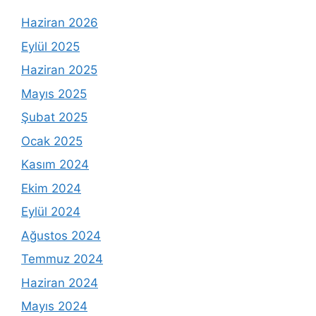
Haziran 2026
Eylül 2025
Haziran 2025
Mayıs 2025
Şubat 2025
Ocak 2025
Kasım 2024
Ekim 2024
Eylül 2024
Ağustos 2024
Temmuz 2024
Haziran 2024
Mayıs 2024