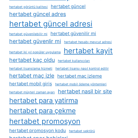
hertabet güncel
hertabet görüntü kalitesi
hertabet güncel adres
hertabet güncel adresi
hertabet güvenilir mi
hertabet güvenilebilir mi
hertabet güvenlir mi
hertabet hesabı mevcut adresi
hertabet kayit
hertabet i̇ki yıl popüler uygulama
hertabet kaç oldu
hertabet kullanıcıları
hertabet lisanslama hizmeti
hertabet lisansı nasıl kontrol edilir
hertabet maç izle
hertabet maç izleme
hertabet mobil giriş
hertabet mobil ödeme yöntemleri
hertabet nasil bir site
hertabet müşteri zaman ayarı
hertabet para yatirma
hertabet para çekme
hertabet promosyon
hertabet promosyon kodu
hertabet sektörü