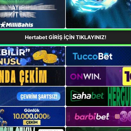
Hertabet GİRİŞ İÇİN TIKLAYINIZ!