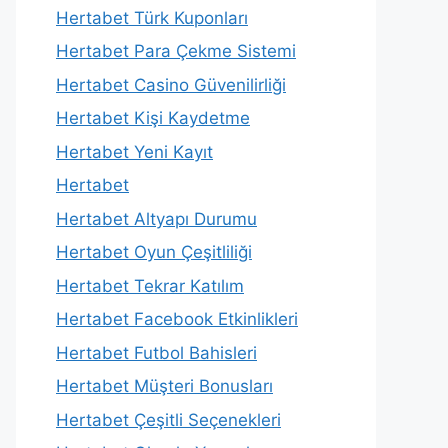
Hertabet Türk Kuponları
Hertabet Para Çekme Sistemi
Hertabet Casino Güvenilirliği
Hertabet Kişi Kaydetme
Hertabet Yeni Kayıt
Hertabet
Hertabet Altyapı Durumu
Hertabet Oyun Çeşitliliği
Hertabet Tekrar Katılım
Hertabet Facebook Etkinlikleri
Hertabet Futbol Bahisleri
Hertabet Müşteri Bonusları
Hertabet Çeşitli Seçenekleri