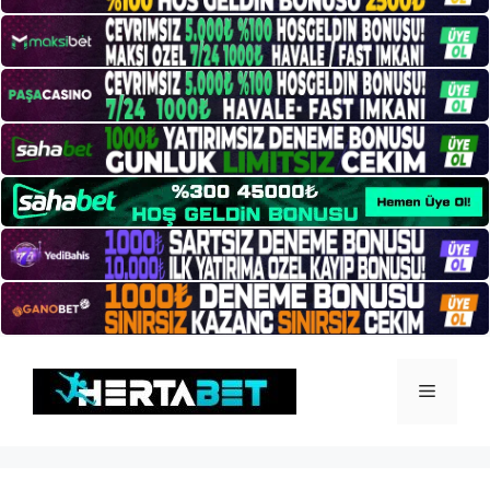
İçeriğe
atla
Menü