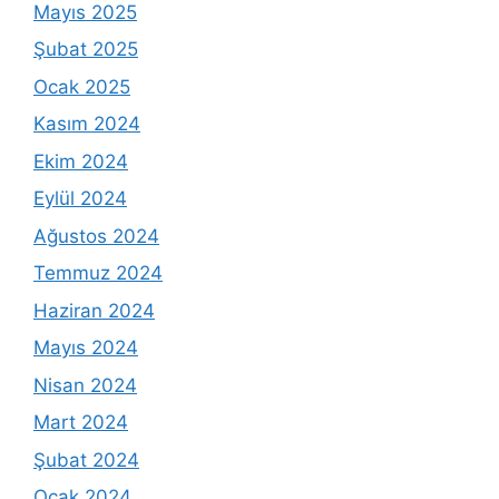
Mayıs 2025
Şubat 2025
Ocak 2025
Kasım 2024
Ekim 2024
Eylül 2024
Ağustos 2024
Temmuz 2024
Haziran 2024
Mayıs 2024
Nisan 2024
Mart 2024
Şubat 2024
Ocak 2024