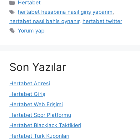
Kategoriler
Hertabet
Etiketler
hertabet hesabıma nasıl giriş yaparım
,
hertabet nasıl bahis oynanır
,
hertabet twitter
Yorum yap
Son Yazılar
Hertabet Adresi
Hertabet Giriş
Hertabet Web Erişimi
Hertabet Spor Platformu
Hertabet Blackjack Taktikleri
Hertabet Türk Kuponları