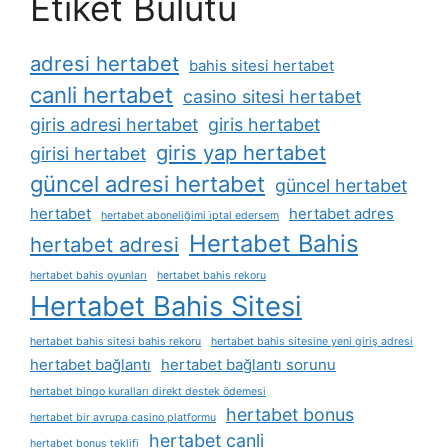
Etiket Bulutu
adresi hertabet
bahis sitesi hertabet
canli hertabet
casino sitesi hertabet
giris adresi hertabet
giris hertabet
giris yap hertabet
girisi hertabet
güncel adresi hertabet
güncel hertabet
hertabet
hertabet adres
hertabet aboneliğimi i̇ptal edersem
Hertabet Bahis
hertabet adresi
hertabet bahis oyunları
hertabet bahis rekoru
Hertabet Bahis Sitesi
hertabet bahis sitesi bahis rekoru
hertabet bahis sitesine yeni giriş adresi
hertabet bağlantı
hertabet bağlantı sorunu
hertabet bingo kuralları direkt destek ödemesi
hertabet bonus
hertabet bir avrupa casino platformu
hertabet canli
hertabet bonus teklifi