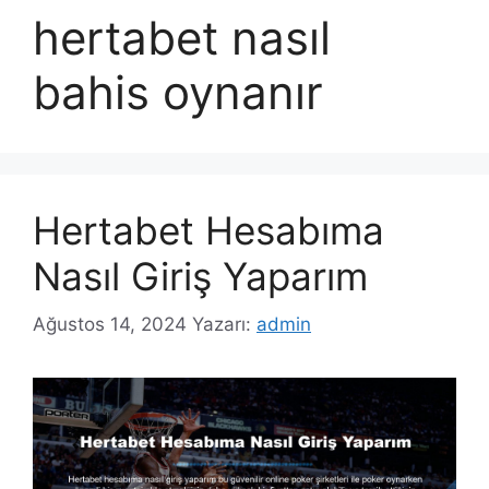
hertabet nasıl
bahis oynanır
Hertabet Hesabıma
Nasıl Giriş Yaparım
Ağustos 14, 2024
Yazarı:
admin