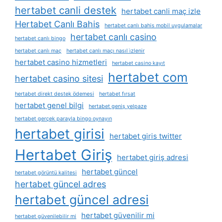
hertabet canli destek
hertabet canli maç izle
Hertabet Canlı Bahis
hertabet canlı bahis mobil uygulamalar
hertabet canlı casino
hertabet canlı bingo
hertabet canlı maç
hertabet canlı maçı nasıl i̇zlenir
hertabet casino hizmetleri
hertabet casino kayıt
hertabet com
hertabet casino sitesi
hertabet direkt destek ödemesi
hertabet fırsat
hertabet genel bilgi
hertabet geniş yelpaze
hertabet gerçek parayla bingo oynayın
hertabet girisi
hertabet giris twitter
Hertabet Giriş
hertabet giriş adresi
hertabet güncel
hertabet görüntü kalitesi
hertabet güncel adres
hertabet güncel adresi
hertabet güvenilir mi
hertabet güvenilebilir mi