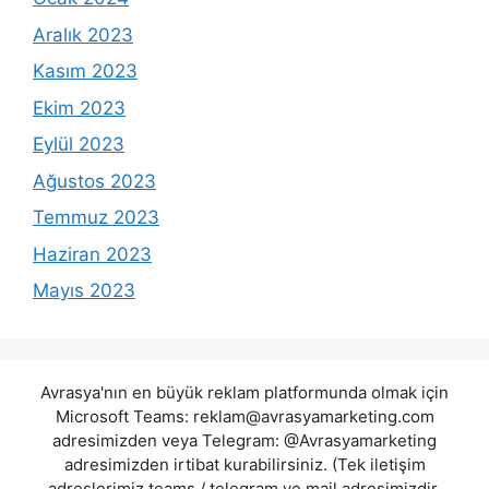
Aralık 2023
Kasım 2023
Ekim 2023
Eylül 2023
Ağustos 2023
Temmuz 2023
Haziran 2023
Mayıs 2023
Avrasya'nın en büyük reklam platformunda olmak için
Microsoft Teams:
reklam@avrasyamarketing.com
adresimizden veya Telegram: @Avrasyamarketing
adresimizden irtibat kurabilirsiniz. (Tek iletişim
adreslerimiz teams / telegram ve mail adresimizdir.