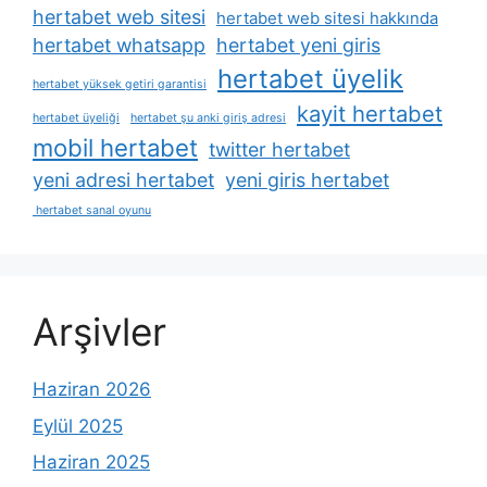
hertabet web sitesi
hertabet web sitesi hakkında
hertabet whatsapp
hertabet yeni giris
hertabet üyelik
hertabet yüksek getiri garantisi
kayit hertabet
hertabet üyeliği
hertabet şu anki giriş adresi
mobil hertabet
twitter hertabet
yeni adresi hertabet
yeni giris hertabet
hertabet sanal oyunu
Arşivler
Haziran 2026
Eylül 2025
Haziran 2025