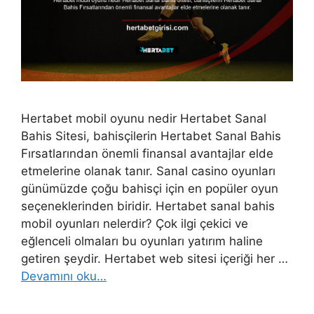
Hertabet mobil oyunu nedir Hertabet Sanal
Bahis Sitesi, bahisçilerin Hertabet Sanal Bahis
Fırsatlarından önemli finansal avantajlar elde
etmelerine olanak tanır. Sanal casino oyunları
günümüzde çoğu bahisçi için en popüler oyun
seçeneklerinden biridir. Hertabet sanal bahis
mobil oyunları nelerdir? Çok ilgi çekici ve
eğlenceli olmaları bu oyunları yatırım haline
getiren şeydir. Hertabet web sitesi içeriği her …
Devamını oku…