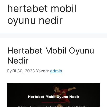
hertabet mobil
oyunu nedir
Hertabet Mobil Oyunu
Nedir
Eylül 30, 2023
Yazarı:
admin