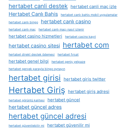
hertabet canli destek
hertabet canli maç izle
Hertabet Canlı Bahis
hertabet canlı bahis mobil uygulamalar
hertabet canlı casino
hertabet canlı bingo
hertabet canlı maç
hertabet canlı maçı nasıl i̇zlenir
hertabet casino hizmetleri
hertabet casino kayıt
hertabet com
hertabet casino sitesi
hertabet direkt destek ödemesi
hertabet fırsat
hertabet genel bilgi
hertabet geniş yelpaze
hertabet gerçek parayla bingo oynayın
hertabet girisi
hertabet giris twitter
Hertabet Giriş
hertabet giriş adresi
hertabet güncel
hertabet görüntü kalitesi
hertabet güncel adres
hertabet güncel adresi
hertabet güvenilir mi
hertabet güvenilebilir mi