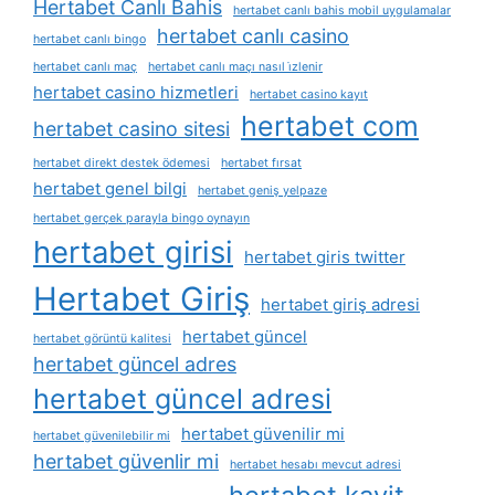
Hertabet Canlı Bahis
hertabet canlı bahis mobil uygulamalar
hertabet canlı casino
hertabet canlı bingo
hertabet canlı maç
hertabet canlı maçı nasıl i̇zlenir
hertabet casino hizmetleri
hertabet casino kayıt
hertabet com
hertabet casino sitesi
hertabet direkt destek ödemesi
hertabet fırsat
hertabet genel bilgi
hertabet geniş yelpaze
hertabet gerçek parayla bingo oynayın
hertabet girisi
hertabet giris twitter
Hertabet Giriş
hertabet giriş adresi
hertabet güncel
hertabet görüntü kalitesi
hertabet güncel adres
hertabet güncel adresi
hertabet güvenilir mi
hertabet güvenilebilir mi
hertabet güvenlir mi
hertabet hesabı mevcut adresi