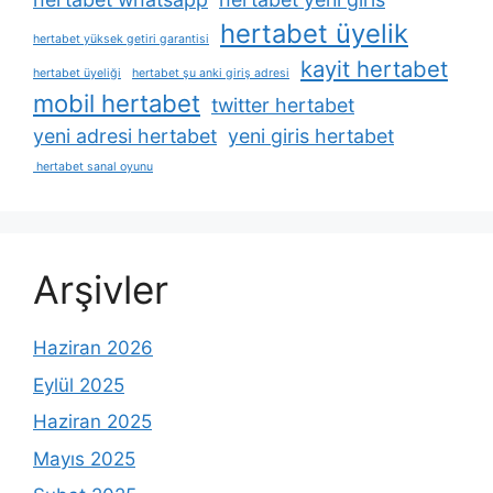
hertabet üyelik
hertabet yüksek getiri garantisi
kayit hertabet
hertabet üyeliği
hertabet şu anki giriş adresi
mobil hertabet
twitter hertabet
yeni adresi hertabet
yeni giris hertabet
hertabet sanal oyunu
Arşivler
Haziran 2026
Eylül 2025
Haziran 2025
Mayıs 2025