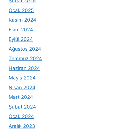
Şubat 2025
Ocak 2025
Kasım 2024
Ekim 2024
Eylül 2024
Ağustos 2024
Temmuz 2024
Haziran 2024
Mayıs 2024
Nisan 2024
Mart 2024
Şubat 2024
Ocak 2024
Aralık 2023