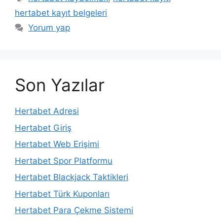
hertabet kayıt belgeleri
Yorum yap
Son Yazılar
Hertabet Adresi
Hertabet Giriş
Hertabet Web Erişimi
Hertabet Spor Platformu
Hertabet Blackjack Taktikleri
Hertabet Türk Kuponları
Hertabet Para Çekme Sistemi