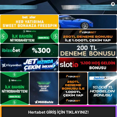
×
Hertabet GİRİŞ İÇİN TIKLAYINIZ!