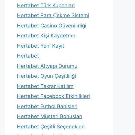
Hertabet Türk Kuponları
Hertabet Para Çekme Sistemi
Hertabet Casino Güvenilirliği
Hertabet Kişi Kaydetme
Hertabet Yeni Kayıt
Hertabet
Hertabet Altyapı Durumu
Hertabet Oyun Çeşitliliği
Hertabet Tekrar Katılım
Hertabet Facebook Etkinlikleri
Hertabet Futbol Bahisleri
Hertabet Müşteri Bonusları
Hertabet Çeşitli Seçenekleri