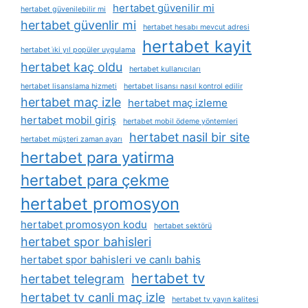
hertabet güvenilir mi
hertabet güvenilebilir mi
hertabet güvenlir mi
hertabet hesabı mevcut adresi
hertabet kayit
hertabet i̇ki yıl popüler uygulama
hertabet kaç oldu
hertabet kullanıcıları
hertabet lisanslama hizmeti
hertabet lisansı nasıl kontrol edilir
hertabet maç izle
hertabet maç izleme
hertabet mobil giriş
hertabet mobil ödeme yöntemleri
hertabet nasil bir site
hertabet müşteri zaman ayarı
hertabet para yatirma
hertabet para çekme
hertabet promosyon
hertabet promosyon kodu
hertabet sektörü
hertabet spor bahisleri
hertabet spor bahisleri ve canlı bahis
hertabet tv
hertabet telegram
hertabet tv canli maç izle
hertabet tv yayın kalitesi