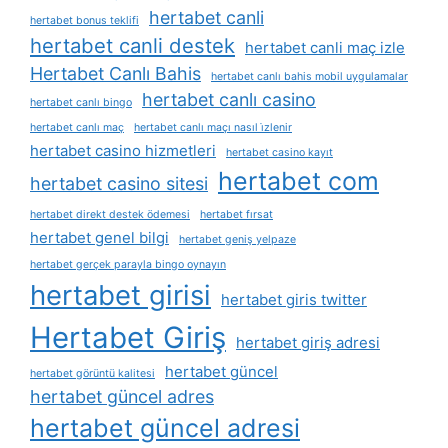
hertabet canli
hertabet bonus teklifi
hertabet canli destek
hertabet canli maç izle
Hertabet Canlı Bahis
hertabet canlı bahis mobil uygulamalar
hertabet canlı casino
hertabet canlı bingo
hertabet canlı maç
hertabet canlı maçı nasıl i̇zlenir
hertabet casino hizmetleri
hertabet casino kayıt
hertabet com
hertabet casino sitesi
hertabet direkt destek ödemesi
hertabet fırsat
hertabet genel bilgi
hertabet geniş yelpaze
hertabet gerçek parayla bingo oynayın
hertabet girisi
hertabet giris twitter
Hertabet Giriş
hertabet giriş adresi
hertabet güncel
hertabet görüntü kalitesi
hertabet güncel adres
hertabet güncel adresi