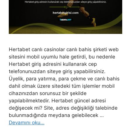
Hertabet canlı casinolar canlı bahis şirketi web
sitesini mobil uyumlu hale getirdi, bu nedenle
Hertabet giriş adresini kullanarak cep
telefonunuzdan siteye giriş yapabilirsiniz.
Üyelik, para yatırma, para çekme ve canlı bahis
dahil olmak üzere sitedeki tüm işlemler mobil
cihazınızdan sorunsuz bir şekilde
yapılabilmektedir. Hertabet güncel adresi
değişecek mi? Site, adres değişikliği talebinde
bulunmadığında meydana gelebilecek …
Devamını oku…