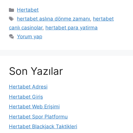
Kategoriler
Hertabet
Etiketler
hertabet aslına dönme zamanı
,
hertabet
canlı casinolar
,
hertabet para yatirma
Yorum yap
Son Yazılar
Hertabet Adresi
Hertabet Giriş
Hertabet Web Erişimi
Hertabet Spor Platformu
Hertabet Blackjack Taktikleri