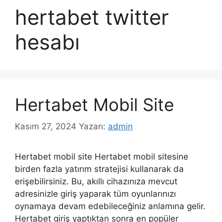
hertabet twitter
hesabı
Hertabet Mobil Site
Kasım 27, 2024
Yazarı:
admin
Hertabet mobil site Hertabet mobil sitesine
birden fazla yatırım stratejisi kullanarak da
erişebilirsiniz. Bu, akıllı cihazınıza mevcut
adresinizle giriş yaparak tüm oyunlarınızı
oynamaya devam edebileceğiniz anlamına gelir.
Hertabet giriş yaptıktan sonra en popüler