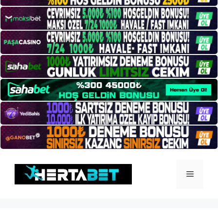
İçeriğe
atla
Menü