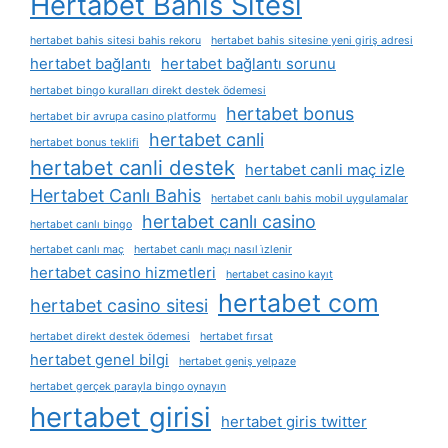
Hertabet Bahis Sitesi
hertabet bahis sitesi bahis rekoru
hertabet bahis sitesine yeni giriş adresi
hertabet bağlantı
hertabet bağlantı sorunu
hertabet bingo kuralları direkt destek ödemesi
hertabet bonus
hertabet bir avrupa casino platformu
hertabet canli
hertabet bonus teklifi
hertabet canli destek
hertabet canli maç izle
Hertabet Canlı Bahis
hertabet canlı bahis mobil uygulamalar
hertabet canlı casino
hertabet canlı bingo
hertabet canlı maç
hertabet canlı maçı nasıl i̇zlenir
hertabet casino hizmetleri
hertabet casino kayıt
hertabet com
hertabet casino sitesi
hertabet direkt destek ödemesi
hertabet fırsat
hertabet genel bilgi
hertabet geniş yelpaze
hertabet gerçek parayla bingo oynayın
hertabet girisi
hertabet giris twitter