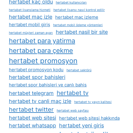
hertabet kaç oldu
hertabet kullanıcıları
hertabet lisanslama hizmeti
hertabet lisansı nasıl kontrol edilir
hertabet maç izle
hertabet maç izleme
hertabet mobil giriş
hertabet mobil ödeme yöntemleri
hertabet nasil bir site
hertabet müşteri zaman ayarı
hertabet para yatirma
hertabet para çekme
hertabet promosyon
hertabet promosyon kodu
hertabet sektörü
hertabet spor bahisleri
hertabet spor bahisleri ve canlı bahis
hertabet tv
hertabet telegram
hertabet tv canli maç izle
hertabet tv yayın kalitesi
hertabet twitter
hertabet web sayfası
hertabet web sitesi
hertabet web sitesi hakkında
hertabet whatsapp
hertabet yeni giris