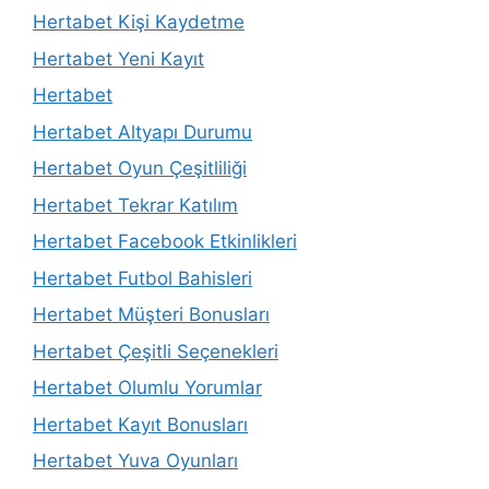
Hertabet Kişi Kaydetme
Hertabet Yeni Kayıt
Hertabet
Hertabet Altyapı Durumu
Hertabet Oyun Çeşitliliği
Hertabet Tekrar Katılım
Hertabet Facebook Etkinlikleri
Hertabet Futbol Bahisleri
Hertabet Müşteri Bonusları
Hertabet Çeşitli Seçenekleri
Hertabet Olumlu Yorumlar
Hertabet Kayıt Bonusları
Hertabet Yuva Oyunları