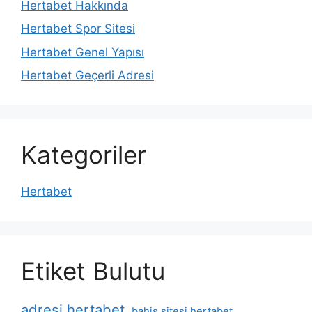
Hertabet Hakkında
Hertabet Spor Sitesi
Hertabet Genel Yapısı
Hertabet Geçerli Adresi
Kategoriler
Hertabet
Etiket Bulutu
adresi hertabet
bahis sitesi hertabet