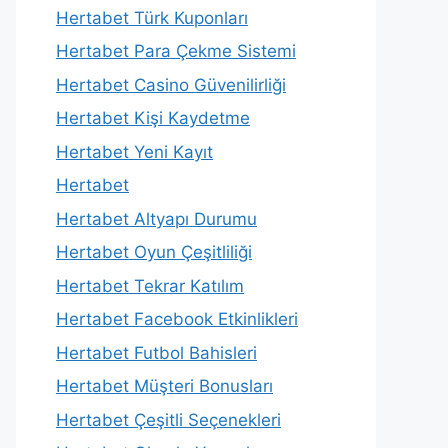
Hertabet Türk Kuponları
Hertabet Para Çekme Sistemi
Hertabet Casino Güvenilirliği
Hertabet Kişi Kaydetme
Hertabet Yeni Kayıt
Hertabet
Hertabet Altyapı Durumu
Hertabet Oyun Çeşitliliği
Hertabet Tekrar Katılım
Hertabet Facebook Etkinlikleri
Hertabet Futbol Bahisleri
Hertabet Müşteri Bonusları
Hertabet Çeşitli Seçenekleri