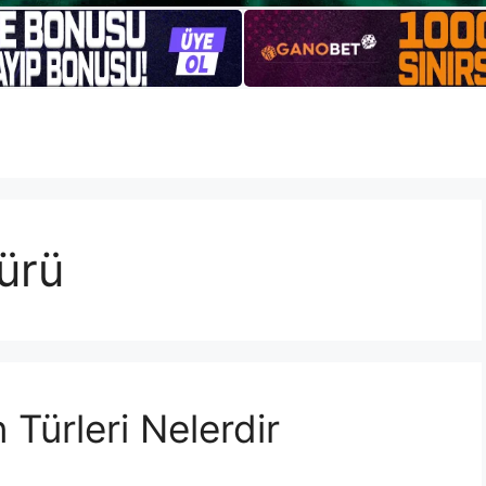
ürü
 Türleri Nelerdir