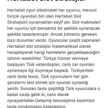
Hertabet oyun sitesindeki her oyuncu, mevcut
birçok oyundan biri olan Hertabet Slot
Stratejisini oynamaktan keyif alır. Slot makineleri
her oyuncu için benzersiz bir şekilde oynanacak
şekilde tasarlanmıştır. Ancak bilmeniz gereken
bazı durumlar vardır. Oyuncular çeşitli sapmaları
Hertabet slot stratejisi
matematiksel olarak
hesaplayarak hangi hamlelerin gerçekleşeceğini
tahmin edebilirler. Türkçe hizmet vermeye
başlayan Türk vatandaşları, canlı zar oyunları
oynamaya ilgi duymaya başladı. Türkiye’deki
canlı tavla tesisi, Türk oyuncuların her gün
şanslarını test etmek için oyunlar oynadığı
yerdir. Sunulan tavla çeşitliliği Türk oyunculara o
kadar cazip geldi ki, canlı olarak
oynayabildiler.Gelişmiş teknolojimiz kesintisiz
tavla oynanmasını kolaylaştırır.