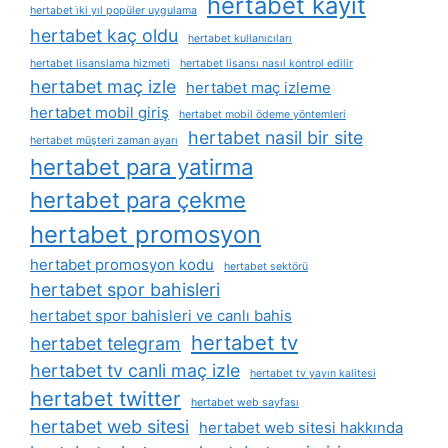
hertabet kayit
hertabet i̇ki yıl popüler uygulama
hertabet kaç oldu
hertabet kullanıcıları
hertabet lisanslama hizmeti
hertabet lisansı nasıl kontrol edilir
hertabet maç izle
hertabet maç izleme
hertabet mobil giriş
hertabet mobil ödeme yöntemleri
hertabet nasil bir site
hertabet müşteri zaman ayarı
hertabet para yatirma
hertabet para çekme
hertabet promosyon
hertabet promosyon kodu
hertabet sektörü
hertabet spor bahisleri
hertabet spor bahisleri ve canlı bahis
hertabet tv
hertabet telegram
hertabet tv canli maç izle
hertabet tv yayın kalitesi
hertabet twitter
hertabet web sayfası
hertabet web sitesi
hertabet web sitesi hakkında