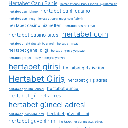
Hertabet Canlı Bahis
hertabet canlı bahis mobil uygulamalar
hertabet canlı casino
hertabet canlı bingo
hertabet canlı maç
hertabet canlı maçı nasıl i̇zlenir
hertabet casino hizmetleri
hertabet casino kayıt
hertabet com
hertabet casino sitesi
hertabet direkt destek ödemesi
hertabet fırsat
hertabet genel bilgi
hertabet geniş yelpaze
hertabet gerçek parayla bingo oynayın
hertabet girisi
hertabet giris twitter
Hertabet Giriş
hertabet giriş adresi
hertabet güncel
hertabet görüntü kalitesi
hertabet güncel adres
hertabet güncel adresi
hertabet güvenilir mi
hertabet güvenilebilir mi
hertabet güvenlir mi
hertabet hesabı mevcut adresi