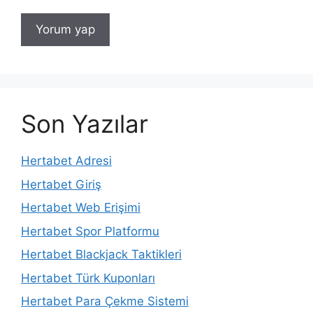
Son Yazılar
Hertabet Adresi
Hertabet Giriş
Hertabet Web Erişimi
Hertabet Spor Platformu
Hertabet Blackjack Taktikleri
Hertabet Türk Kuponları
Hertabet Para Çekme Sistemi