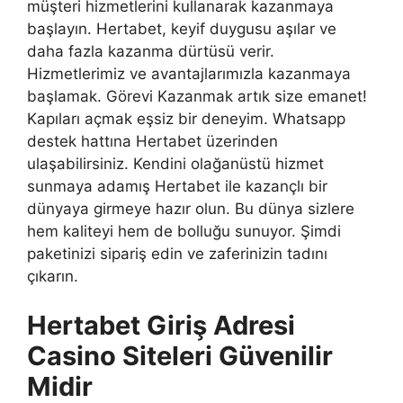
müşteri hizmetlerini kullanarak kazanmaya
başlayın. Hertabet, keyif duygusu aşılar ve
daha fazla kazanma dürtüsü verir.
Hizmetlerimiz ve avantajlarımızla kazanmaya
başlamak. Görevi Kazanmak artık size emanet!
Kapıları açmak eşsiz bir deneyim. Whatsapp
destek hattına Hertabet üzerinden
ulaşabilirsiniz. Kendini olağanüstü hizmet
sunmaya adamış Hertabet ile kazançlı bir
dünyaya girmeye hazır olun. Bu dünya sizlere
hem kaliteyi hem de bolluğu sunuyor. Şimdi
paketinizi sipariş edin ve zaferinizin tadını
çıkarın.
Hertabet Giriş Adresi
Casino Siteleri Güvenilir
Midir