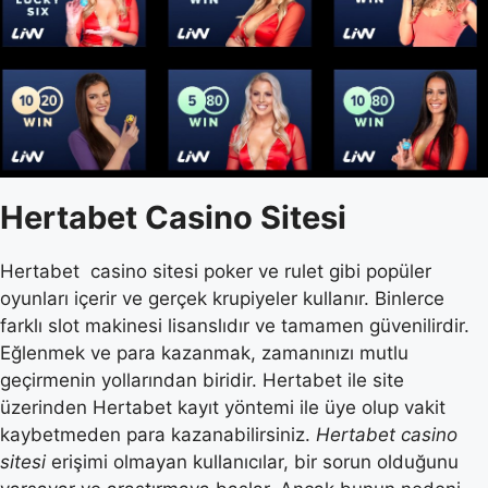
Hertabet Casino Sitesi
Hertabet casino sitesi poker ve rulet gibi popüler
oyunları içerir ve gerçek krupiyeler kullanır. Binlerce
farklı slot makinesi lisanslıdır ve tamamen güvenilirdir.
Eğlenmek ve para kazanmak, zamanınızı mutlu
geçirmenin yollarından biridir. Hertabet ile site
üzerinden Hertabet kayıt yöntemi ile üye olup vakit
kaybetmeden para kazanabilirsiniz.
Hertabet casino
sitesi
erişimi olmayan kullanıcılar, bir sorun olduğunu