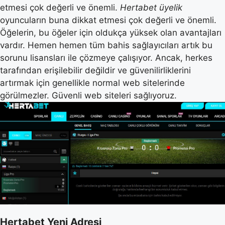
etmesi çok değerli ve önemli.
Hertabet üyelik
oyuncuların buna dikkat etmesi çok değerli ve önemli.
Öğelerin, bu öğeler için oldukça yüksek olan avantajları
vardır. Hemen hemen tüm bahis sağlayıcıları artık bu
sorunu lisansları ile çözmeye çalışıyor. Ancak, herkes
tarafından erişilebilir değildir ve güvenilirliklerini
artırmak için genellikle normal web sitelerinde
görülmezler. Güvenli web siteleri sağlıyoruz.
Hertabet Yeni Adresi