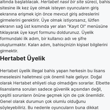
altında başlatılacak.
Hertabet nasıl bir site
süreci, bahis
sitesine ilk kez üye olmak isteyen oyuncuların giriş
ekranına erişmek için önce mevcut giriş adreslerini
girmelerini gerektirir. Üye olmak istiyorsanız, lütfen
ekranın sağ üst kısmında yer alan "Kayıt Ol" menüsüne
tıklayarak üye kayıt formunu doldurunuz. Üyelik
formundaki ilk adım, bir kullanıcı adı ve şifre
oluşturmaktır. Kalan adım, bahisçinizin kişisel bilgilerini
girmektir.
Hertabet Üyelik
Hertabet üyelik illegal bahis yapan herkesin bu lisans
meselesini halletmesi çok önemli hale geliyor. Doğal
olarak Hertabet ehliyeti olup olmadığını sorarlar. Elbette
lisanslama soruları sadece güvenlik açısından değil,
çeşitli sorunların önüne geçmek için de çok önemlidir.
Genel olarak durumun çok olumlu olduğunu
söyleyebiliriz. Bu nedenle oyuncuların buna dikkat