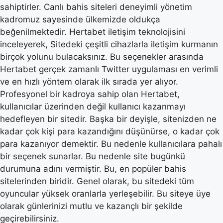
sahiptirler. Canlı bahis siteleri deneyimli yönetim
kadromuz sayesinde ülkemizde oldukça
beğenilmektedir. Hertabet iletişim teknolojisini
inceleyerek, Sitedeki çeşitli cihazlarla iletişim kurmanın
birçok yolunu bulacaksınız. Bu seçenekler arasında
Hertabet gerçek zamanlı Twitter uygulaması en verimli
ve en hızlı yöntem olarak ilk sırada yer alıyor.
Profesyonel bir kadroya sahip olan Hertabet,
kullanıcılar üzerinden değil kullanıcı kazanmayı
hedefleyen bir sitedir. Başka bir deyişle, sitenizden ne
kadar çok kişi para kazandığını düşünürse, o kadar çok
para kazanıyor demektir. Bu nedenle kullanıcılara pahalı
bir seçenek sunarlar. Bu nedenle site bugünkü
durumuna adını vermiştir. Bu, en popüler bahis
sitelerinden biridir. Genel olarak, bu sitedeki tüm
oyuncular yüksek oranlarla yerleşebilir. Bu siteye üye
olarak günlerinizi mutlu ve kazançlı bir şekilde
geçirebilirsiniz.