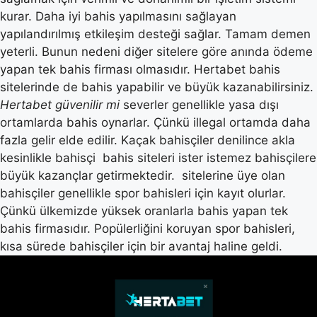
kurar. Daha iyi bahis yapılmasını sağlayan
yapılandırılmış etkileşim desteği sağlar. Tamam demen
yeterli. Bunun nedeni diğer sitelere göre anında ödeme
yapan tek bahis firması olmasıdır. Hertabet bahis
sitelerinde de bahis yapabilir ve büyük kazanabilirsiniz.
Hertabet güvenilir mi
severler genellikle yasa dışı
ortamlarda bahis oynarlar. Çünkü illegal ortamda daha
fazla gelir elde edilir. Kaçak bahisçiler denilince akla
kesinlikle bahisçi bahis siteleri ister istemez bahisçilere
büyük kazançlar getirmektedir. sitelerine üye olan
bahisçiler genellikle spor bahisleri için kayıt olurlar.
Çünkü ülkemizde yüksek oranlarla bahis yapan tek
bahis firmasıdır. Popülerliğini koruyan spor bahisleri,
kısa sürede bahisçiler için bir avantaj haline geldi.