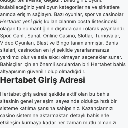
bulabileceğiniz yeni oyun kategorilerine ve şirketlere
anında erişim sağlayın. Bazı oyunlar, spor ve casinolar
Hertabet yeni giriş
kullanıcılarının posta listesindeki
olağan talep mantığının dışında canlı olarak yayınlandı.
Spor, Canlı, Sanal, Online Casino, Slotlar, Turnuvalar,
Video Oyunları, Blast ve Bingo tanımlanmıştır. Bahis
siteleri, casinodan en iyi şekilde yararlanmanıza
yardımcı olur ve asla sıkıcı olmayan seçenekler sunar.
Bahisçiler için en önemli sorulardan biri Hertabet bahis
altyapısının güvenilir olup olmadığıdır.
Hertabet Giriş Adresi
Hertabet giriş adresi şekilde aktif olan bu bahis
sitesinin genel yerleşimi sayesinde oldukça hızlı bir
sisteme katılma şansına sahipsiniz. Kazançlarınızı
casino sistemine aktarmaktan detaylı bahislerle
etkileşim kurmaya kadar her zaman mutlu olmanızı