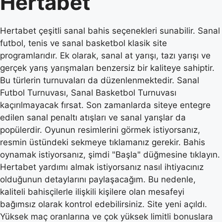
Hertabet
Hertabet çeşitli sanal bahis seçenekleri sunabilir. Sanal
futbol, tenis ve sanal basketbol klasik site
programlarıdır. Ek olarak, sanal at yarışı, tazı yarışı ve
gerçek yarış yarışmaları benzersiz bir kaliteye sahiptir.
Bu türlerin turnuvaları da düzenlenmektedir. Sanal
Futbol Turnuvası, Sanal Basketbol Turnuvası
kaçırılmayacak fırsat. Son zamanlarda siteye entegre
edilen sanal penaltı atışları ve sanal yarışlar da
popülerdir. Oyunun resimlerini görmek istiyorsanız,
resmin üstündeki sekmeye tıklamanız gerekir. Bahis
oynamak istiyorsanız, şimdi "Başla" düğmesine tıklayın.
Hertabet yardımı almak istiyorsanız nasıl ihtiyacınız
olduğunun detaylarını paylaşacağım. Bu nedenle,
kaliteli bahisçilerle ilişkili kişilere olan mesafeyi
bağımsız olarak kontrol edebilirsiniz. Site yeni açıldı.
Yüksek maç oranlarına ve çok yüksek limitli bonuslara