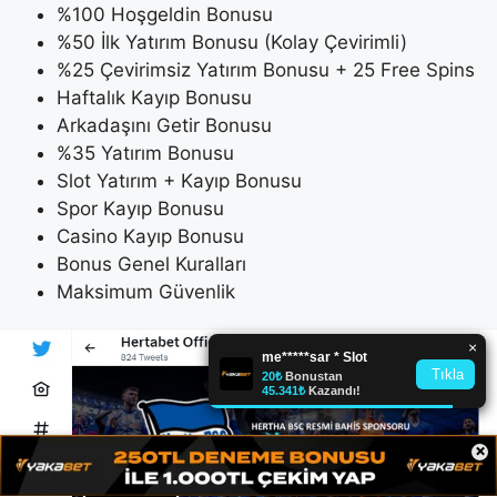
%100 Hoşgeldin Bonusu
%50 İlk Yatırım Bonusu (Kolay Çevirimli)
%25 Çevirimsiz Yatırım Bonusu + 25 Free Spins
Haftalık Kayıp Bonusu
Arkadaşını Getir Bonusu
%35 Yatırım Bonusu
Slot Yatırım + Kayıp Bonusu
Spor Kayıp Bonusu
Casino Kayıp Bonusu
Bonus Genel Kuralları
Maksimum Güvenlik
×