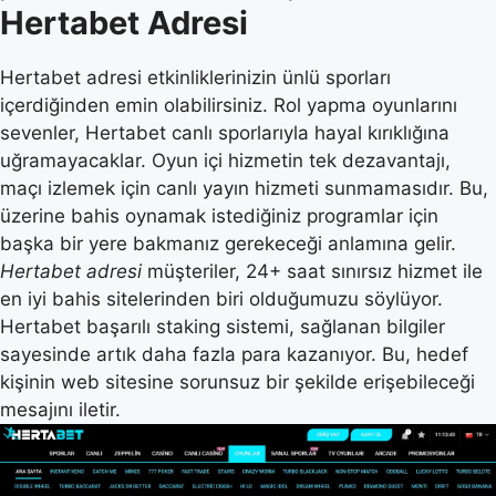
Hertabet Adresi
Hertabet adresi etkinliklerinizin ünlü sporları
içerdiğinden emin olabilirsiniz. Rol yapma oyunlarını
sevenler, Hertabet canlı sporlarıyla hayal kırıklığına
uğramayacaklar. Oyun içi hizmetin tek dezavantajı,
maçı izlemek için canlı yayın hizmeti sunmamasıdır. Bu,
üzerine bahis oynamak istediğiniz programlar için
başka bir yere bakmanız gerekeceği anlamına gelir.
Hertabet adresi
müşteriler, 24+ saat sınırsız hizmet ile
en iyi bahis sitelerinden biri olduğumuzu söylüyor.
Hertabet başarılı staking sistemi, sağlanan bilgiler
sayesinde artık daha fazla para kazanıyor. Bu, hedef
kişinin web sitesine sorunsuz bir şekilde erişebileceği
mesajını iletir.