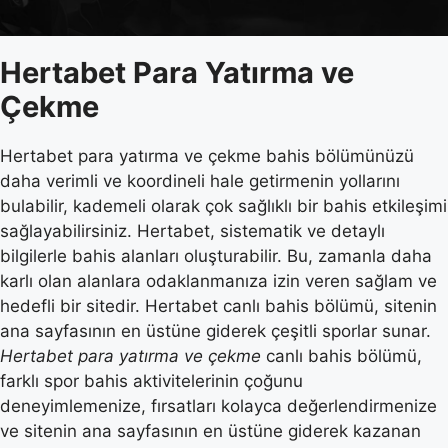
Hertabet Para Yatırma ve
Çekme
Hertabet para yatırma ve çekme bahis bölümünüzü
daha verimli ve koordineli hale getirmenin yollarını
bulabilir, kademeli olarak çok sağlıklı bir bahis etkileşimi
sağlayabilirsiniz. Hertabet, sistematik ve detaylı
bilgilerle bahis alanları oluşturabilir. Bu, zamanla daha
karlı olan alanlara odaklanmanıza izin veren sağlam ve
hedefli bir sitedir. Hertabet canlı bahis bölümü, sitenin
ana sayfasının en üstüne giderek çeşitli sporlar sunar.
Hertabet para yatırma ve çekme
canlı bahis bölümü,
farklı spor bahis aktivitelerinin çoğunu
deneyimlemenize, fırsatları kolayca değerlendirmenize
ve sitenin ana sayfasının en üstüne giderek kazanan