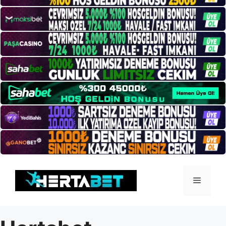
İçeriğe
atla
Menü