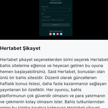
Hertabet Şikayet
Hertabet şikayet seçeneklerden birini seçerek Hertabet
bahis sitelerine eğlence ve heyecan getiren bu oyuna
hemen başlayabilirsiniz. Said Hertabet, bonusları olan
ünlü bir bahis sitesidir. Düzenli olarak güncellenen
haftalık bonus listesi, daha fazla kazanmanızı sağlayan
yayınlanan bir özelliktir. Her oyuncu, bahis
platformunun çok güvenilir olmasını ve para yatırmanın
ve çekmenin kolay olmasını ister. Bahis tutkunlarından
gelen bu talebe kayıtsız kalmayan
Hertabet şikayet