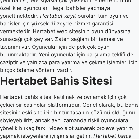
yerli bahisçilere kıyasla çok yüksektir. Elbette tüm bu
özellikler oyuncuları illegal bahisler yapmaya
yöneltmektedir.
Hertabet kayıt
büroları tüm oyun ve
bahisler için yüksek düzeyde hizmet garantisi
vermektedir. Hertabet web sitesinin oyun dünyasına
sunacağı çok şey var. Zaten sağlam bir teması ve
tasarımı var. Oyuncular için de pek çok oyun
bulunmaktadır. Yeni oyuncular için karşılama teklifi de
caziptir ve yalnızca para yatırma ve çekme işlemleri için
birçok ödeme yöntemi vardır.
Hertabet Bahis Sitesi
Hertabet bahis sitesi katılmak ve oynamak için çok
çekici bir casinolar platformudur. Genel olarak, bu bahis
sitesinin eski site için bir tür tasarım çözümü olduğunu
söyleyebiliriz, ancak aynı zamanda riskli oyunculara
yönelik birkaç farklı video slot sunarak projeye yatırım
yapmak isteyenlere iyi şanslar getirir.
Hertabet bahis